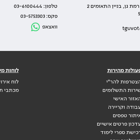
טלפון: 03-6100444
פקס: 03-5753303
וואצאפ
tguvot
עולות מהירות
לוחות מי
צטרפות להר"י
לוח אירו
ירות התשלומים
מכתבי ת
אזור האישי
בודה וקריירה
יתור טפסים
דכון פרטים אישיים
כישת ספרי לימוד