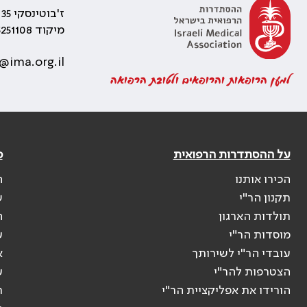
ז'בוטינסקי 35 רמת גן, בניין התאומים 2
מיקוד 5251108
@ima.org.il
למען הרופאות והרופאים ולטובת הרפואה
על ההסתדרות הרפואית
פ
הכירו אותנו
ה
תקנון הר"י
ש
תולדות הארגון
ה
מוסדות הר"י
ע
עובדי הר"י לשירותך
א
הצטרפות להר"י
ע
הורידו את אפליקציית הר"י
ר