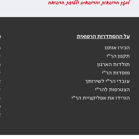
למען הרופאות והרופאים ולטובת הרפואה
על ההסתדרות הרפואית
פ
הכירו אותנו
ה
תקנון הר"י
ש
תולדות הארגון
ה
מוסדות הר"י
ע
עובדי הר"י לשירותך
א
הצטרפות להר"י
ע
הורידו את אפליקציית הר"י
ר
ס
א