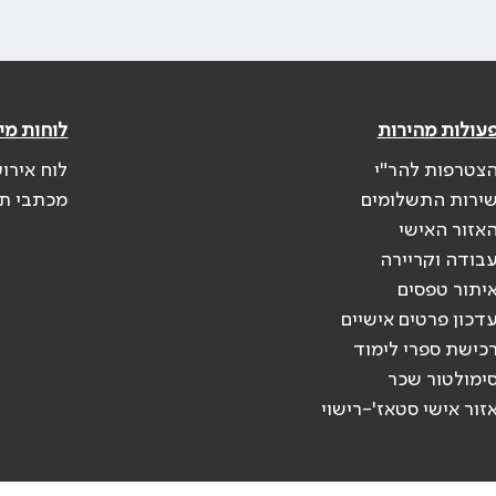
עולות מהירות
לוחות מי
צטרפות להר"י
לוח אירוע
ירות התשלומים
מכתבי ת
אזור האישי
בודה וקריירה
יתור טפסים
דכון פרטים אישיים
כישת ספרי לימוד
ימולטור שכר
זור אישי סטאז'-רישוי