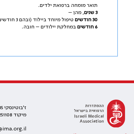
תואר מומחה ברפואת ילדים.
3 שנים
, מהן –
30 חודשים
טיפול מיוחד ביילוד (ובהם 3 חודשים מרפאת מעקב יילודים) – חובה;
6 חודשים
במחלקת יילודים – חובה.
ז'בוטינסקי 35 רמת גן, בניין התאומים 2
מיקוד 5251108
ima.org.il