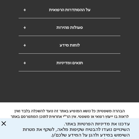
על ההסתדרות הרפואית
+
פעולות מהירות
+
לוחות מידע
+
תנאים ומדיניות
+
הבהרה משפטית: כל נושא המופיע באתר זה נועד להשכלה בלבד ואין
לראות בו ייעוץ רפואי או משפטי. אין הר"י אחראית לתוכן המתפרסם באתר
זה ולכל נזק שעלול להיגרם.
עדכנו את מדיניות הפרטיות באתר.
ידוע לי שהר"י אוספת ושומרת מידע אישי לצורך מתן השרות וכי חלק ממנו
השינויים נועדו להבטיח שקיפות מלאה, לשקף את מטרות
עשוי להיות מועבר לצדדים שלישיים, הכל בכפוף ל
מדיניות הפרטיות
השימוש במידע ולהגן על המידע שלכם/ן.