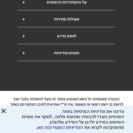
על ההסתדרות הרפואית
+
פעולות מהירות
+
לוחות מידע
+
תנאים ומדיניות
+
הבהרה משפטית: כל נושא המופיע באתר זה נועד להשכלה בלבד ואין
לראות בו ייעוץ רפואי או משפטי. אין הר"י אחראית לתוכן המתפרסם באתר
זה ולכל נזק שעלול להיגרם.
עדכנו את מדיניות הפרטיות באתר.
ידוע לי שהר"י אוספת ושומרת מידע אישי לצורך מתן השרות וכי חלק ממנו
השינויים נועדו להבטיח שקיפות מלאה, לשקף את מטרות
עשוי להיות מועבר לצדדים שלישיים, הכל בכפוף ל
מדיניות הפרטיות
השימוש במידע ולהגן על המידע שלכם/ן.
ול
תנאי השימוש
מוזמנים/ות לקרוא את
המדיניות המעודכנת כאן
.
כל הזכויות על המידע באתר שייכות להסתדרות הרפואית בישראל.