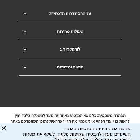
על ההסתדרות הרפואית
+
פעולות מהירות
+
לוחות מידע
+
תנאים ומדיניות
+
הבהרה משפטית: כל נושא המופיע באתר זה נועד להשכלה בלבד ואין
לראות בו ייעוץ רפואי או משפטי. אין הר"י אחראית לתוכן המתפרסם באתר
זה ולכל נזק שעלול להיגרם.
עדכנו את מדיניות הפרטיות באתר.
ידוע לי שהר"י אוספת ושומרת מידע אישי לצורך מתן השרות וכי חלק ממנו
השינויים נועדו להבטיח שקיפות מלאה, לשקף את מטרות
עשוי להיות מועבר לצדדים שלישיים, הכל בכפוף ל
מדיניות הפרטיות