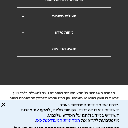
פעולות מהירות
+
לוחות מידע
+
תנאים ומדיניות
+
הבהרה משפטית: כל נושא המופיע באתר זה נועד להשכלה בלבד ואין
לראות בו ייעוץ רפואי או משפטי. אין הר"י אחראית לתוכן המתפרסם באתר
זה ולכל נזק שעלול להיגרם.
עדכנו את מדיניות הפרטיות באתר.
ידוע לי שהר"י אוספת ושומרת מידע אישי לצורך מתן השרות וכי חלק ממנו
השינויים נועדו להבטיח שקיפות מלאה, לשקף את מטרות
עשוי להיות מועבר לצדדים שלישיים, הכל בכפוף ל
מדיניות הפרטיות
השימוש במידע ולהגן על המידע שלכם/ן.
ול
תנאי השימוש
מוזמנים/ות לקרוא את
המדיניות המעודכנת כאן
.
כל הזכויות על המידע באתר שייכות להסתדרות הרפואית בישראל.