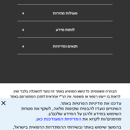
פעולות מהירות
+
לוחות מידע
+
תנאים ומדיניות
+
הבהרה משפטית: כל נושא המופיע באתר זה נועד להשכלה בלבד ואין
לראות בו ייעוץ רפואי או משפטי. אין הר"י אחראית לתוכן המתפרסם באתר
זה ולכל נזק שעלול להיגרם.
עדכנו את מדיניות הפרטיות באתר.
ידוע לי שהר"י אוספת ושומרת מידע אישי לצורך מתן השרות וכי חלק ממנו
השינויים נועדו להבטיח שקיפות מלאה, לשקף את מטרות
עשוי להיות מועבר לצדדים שלישיים, הכל בכפוף ל
מדיניות הפרטיות
השימוש במידע ולהגן על המידע שלכם/ן.
ול
תנאי השימוש
מוזמנים/ות לקרוא את
המדיניות המעודכנת כאן
.
כל הזכויות על המידע באתר שייכות להסתדרות הרפואית בישראל.
בהמשך שימוש באתר ובשירותי ההסתדרות הרפואית בישראל,