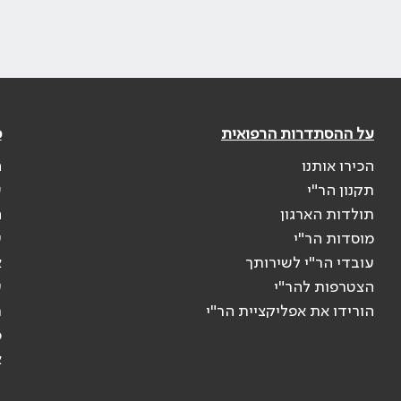
על ההסתדרות הרפואית
פ
הכירו אותנו
ה
תקנון הר"י
ש
תולדות הארגון
ה
מוסדות הר"י
ע
עובדי הר"י לשירותך
א
הצטרפות להר"י
ע
הורידו את אפליקציית הר"י
ר
ס
א