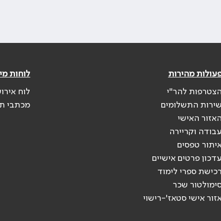
עולות מהירות
לוחות מי
צטרפות להר"י
לוח אירוע
ירות התשלומים
מכתבי ת
אזור האישי
בודה וקריירה
יתור טפסים
דכון פרטים אישיים
כישת ספרי לימוד
ימולטור שכר
זור אישי סטאז'-רישוי