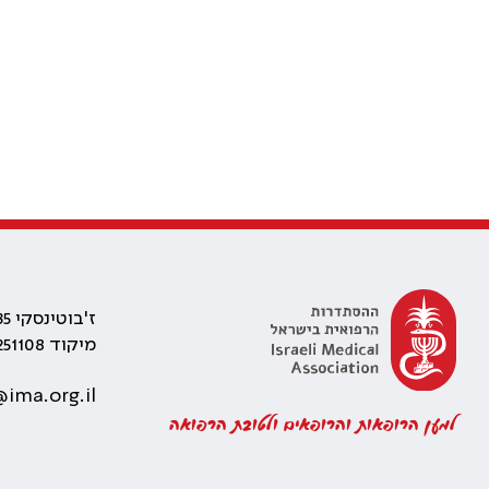
ז'בוטינסקי 35 רמת גן, בניין התאומים 2
מיקוד 5251108
ima.org.il
למען הרופאות והרופאים ולטובת הרפואה