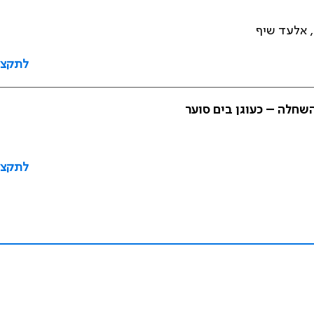
ר, אלעד שיף
לתקצי
שחלה – כעוגן בים סוער
לתקצי