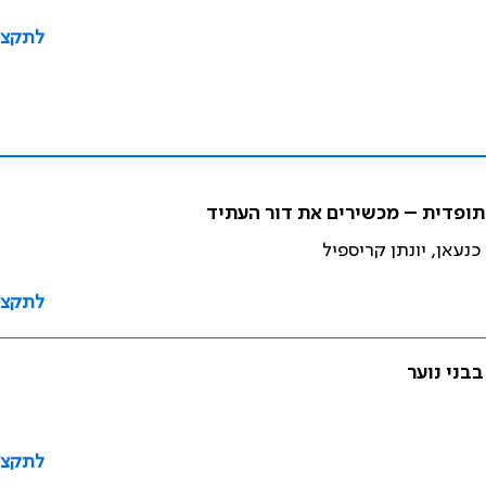
לתקצי
ופדית – מכשירים את דור העתיד
כנעאן, יונתן קריספיל
לתקצי
בני נוער
לתקצי