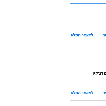
ר
למאמר המלא
דג'קין
ר
למאמר המלא