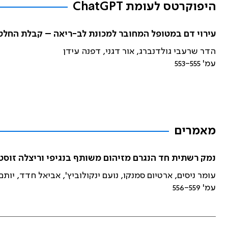
היפוקרטס לעומת ChatGPT
עירוי דם במטופל המחובר למכונת לב-ריאה – קבלת החלט
הדר שרעבי גולדנברג, אור דגני, דפנה עידן
עמ' 553-555
מאמרים
נמק רשתית חד הנגרם מזיהום משותף בנגיפי וריצלה זוסט
עומר ניסים, ארטיום סמנקו, נועם ינקולוביץ', אביאל חדד, יותם
עמ' 556-559