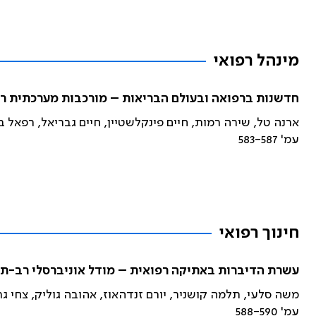
מינהל רפואי
חדשנות ברפואה ובעולם הבריאות – מורכבות מערכתית 
ארנה טל, שירה רמות, חיים פינקלשטיין, חיים גבריאל, רפאל ב
עמ' 583-587
חינוך רפואי
עשרת הדיברות באתיקה רפואית – מודל אוניברסלי רב-תחו
משה סלעי, תלמה קושניר, יורם זנדהאוז, אהובה גוליק, צחי גרו
עמ' 588-590