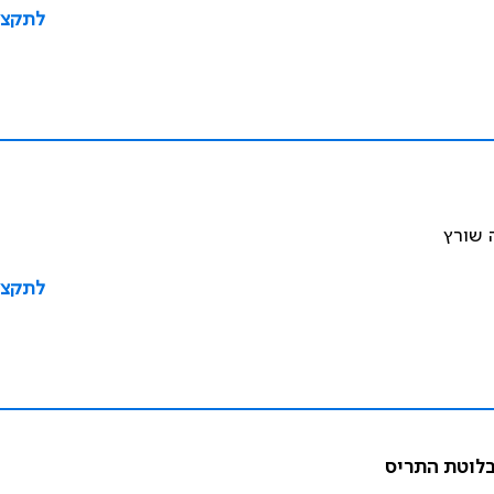
לתקצי
ה שורץ
לתקצי
בלוטת התריס