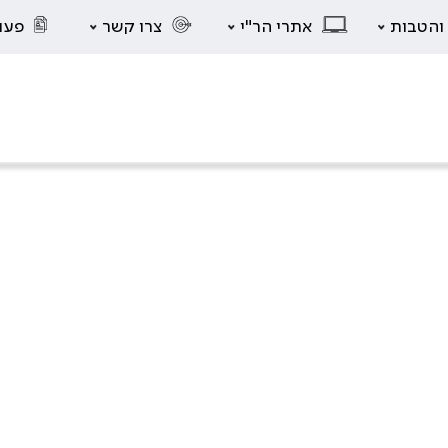
 והטבות
אתרי הר"י
צרו קשר
פעו