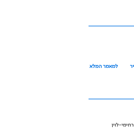
ר
למאמר המלא
רחימי-לוין