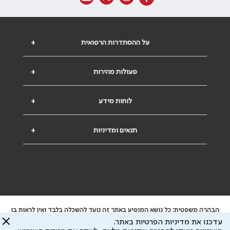
על ההסתדרות הרפואית
+
פעולות מהירות
+
לוחות מידע
+
תנאים ומדיניות
+
הבהרה משפטית: כל נושא המופיע באתר זה נועד להשכלה בלבד ואין לראות בו
ייעוץ רפואי או משפטי. אין הר"י אחראית לתוכן המתפרסם באתר זה ולכל נזק
עדכנו את מדיניות הפרטיות באתר.
שעלול להיגרם.