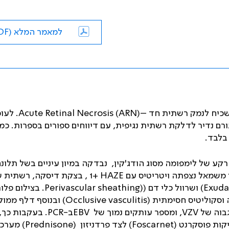
למאמר המלא (PDF)
שכיח לנמק רשתית חד –
Acute Retinal Necrosis (ARN)
. לעו
רם נדיר לדלקת רשתית נגיפית, עם דיווחים ספורים בספרות. כמו 
 בלבד.
מרנו, מדווח על מטופלת בת 61 שנים, עם רקע של לימפומה מסוג הודג'קין, נבדקה במיון עיניים בשל ת
 משמאל נצפתה ויטריטיס עם
HAZE
+1 , בצקת דיסקה, רשתית 
ושרוול כלי דם (
(Perivascular sheathing
. בצילום פלו
 וסקוליטיס חסימתית (
Occlusive vasculitis
) ובנוסף דלף ממוק
גבוה של
VZV
, ומספר עותקים נמוך של
EBV
ב-
PCR
. בעקבות כך,
יקות פוסקרנט (
Foscarnet
) לצד פרדניזון
(Prednisone)
מערכת