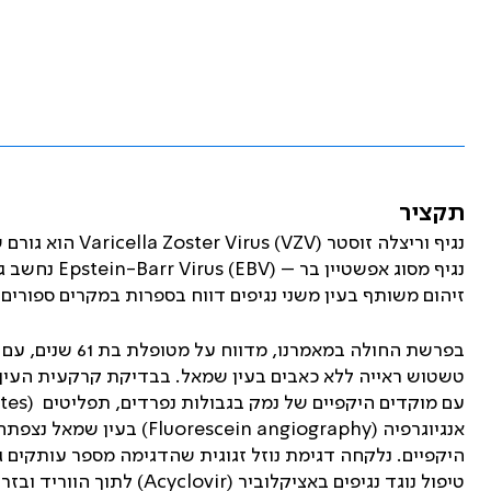
תקציר
נגיף וריצלה זוסטר
Varicella Zoster Virus (VZV)
הוא גורם 
נגיף מסוג אפשטיין בר –
Epstein-Barr Virus (EBV)
נחשב גו
זיהום משותף בעין משני נגיפים דווח בספרות במקרים ספורים
בפרשת החולה במא
טשטוש ראייה ללא כאבים בעין שמאל. בבדיקת קרקעית העין
עם מוקדים היקפיים של נמק בגבולות נפרדים, תפליטים
(Exudates)
אנגיוגרפיה (
Fluorescein angiography
) בעין שמאל נצפתה
היקפיים. נלקחה דגימת נוזל זגוגית שהדגימה מספר עותקים 
טיפול נוגד נגיפים באציקלוביר (
Acyclovir
) לתוך הווריד ובזר