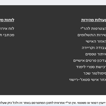
עולות מהירות
לוחות מי
צטרפות להר"י
לוח אירו
ירות התשלומים
מכתבי ת
אזור האישי
בודה וקריירה
יתור טפסים
דכון פרטים אישיים
כישת ספרי לימוד
ימולטור שכר
זור אישי סטאז'-רישוי
יעוץ רפואי או משפטי. אין הר"י אחראית לתוכן המתפרסם באתר זה ולכל נזק שעלול