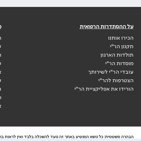
על ההסתדרות הרפואית
פ
הכירו אותנו
ה
תקנון הר"י
ש
תולדות הארגון
ה
מוסדות הר"י
ע
עובדי הר"י לשירותך
א
הצטרפות להר"י
ע
הורידו את אפליקציית הר"י
ר
ס
א
הבהרה משפטית: כל נושא המופיע באתר זה נועד להשכלה בלבד ואין לראות בו י