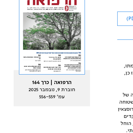
מתו,
כן,
הרפואה | כרך 164
חוברת 9, נובמבר 2025
לונה של
עמ׳ 556-559
שטוחה
רוסצאין
דים
 הוחל
י.