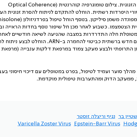
גוגית. צילום טומוגרפיה קוהרנטית
(Optical Coherence
י היפרדות רשתית. הוחלט להתקדם לניתוח להסרת זגוגית העי
ונדה משמן סיליקון. בנוסף הוחל טיפול בפרדניזולון
(Prednisolone)
עים ברשתית הצטמצמו. כשבוע לאחר מכן חל שיפור נוסף בחדות הראייה 
ל המטופלת חלה התדרדרות במצבה שהגיעה לשיאה חודשיים לאחר
ם חדש ברשתית כביטוי להחמרה ב-
ARN
. הוחלט לבצע ניתוח לת
ון התרופתי ולבצע מעקב צמוד במרפאת דלקות ענבייה (מרפאת
מהלך סוער ועמיד לטיפול, בפרט במטופלים עם דיכוי חיסוני בעב
, ממעקב הדוק ומהתערבות טיפולית מוקדמת.
שטיין בר
נגיף וריצלה זוסטר
Varicella Zoster Virus
Epstein-Barr Virus
Hodg