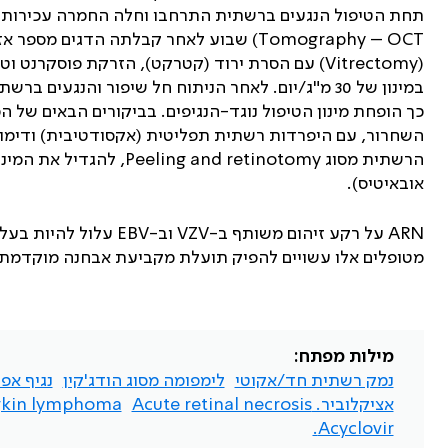
תחת הטיפול הנגעים ברשתית התרחבו וחלה החמרה עכירות הז
Tomography – OCT)
שבוע לאחר קבלתה הדגים מספר אזור
(
Vitrectomy
) עם הסרת ירוד (קטרקט), הזרקת פוסקרנט וטמפ
במינון של 30 מ"ג/יום. לאחר הניתוח חל שיפור והנג
כך הופחת מינון הטיפול נוגד-הנגיפים. בביקורים הבאים ש
השחרור, עם היפרדות רשתית תפליטית (אקסודטיבית) ודימו
הרשתית מסוג
Peeling and retinotomy
, להגדיל את המינ
אובאיטיס).
ARN
על רקע זיהום משותף ב-
VZV
וב-
EBV
עלול להיות בעל 
מטופלים אלו עשויים להפיק תועלת מקביעת אבחנה מוקדמת
מילות מפתח:
נמק רשתית חד/אקוטי
לימפומה מסוג הודג'קין
נגיף אפ
אציקלוביר. Acute retinal necrosis
kin lymphoma
Acyclovir.