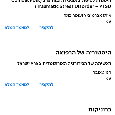
היפנוזה כטיפול בנפגעי תגובות קרב (Combat Post
Traumatic Stress Disorder – PTSD)
איתן אברמוביץ ועומר בונה
עמ'
לתקציר
למאמר המלא
היסטוריה של הרפואה
ראשיתה של הכירורגיה האורתופדית בארץ ישראל
חנן טאובר
עמ'
לתקציר
למאמר המלא
כרוניקות