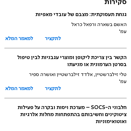
סקירות
גנחת תעסוקתית: מצבם של עובדי מאפיות
האשם בשארה ורפאל כראל
עמ'
לתקציר
למאמר המלא
הקשר בין צריכת ליקופן ומוצרי עגבניות לבין טיפול
בסרטן הערמונית או מניעתו
טלי זילברשטיין, אלדד זילברשטיין ואושרה ספיר
עמ'
לתקציר
למאמר המלא
חלבוני ה-SOCS – מערכת ויסות ובקרה על פעילות
ציטוקינים וחשיבותם בהתפתחות מחלות אלרגיות
ואוטואימוניות