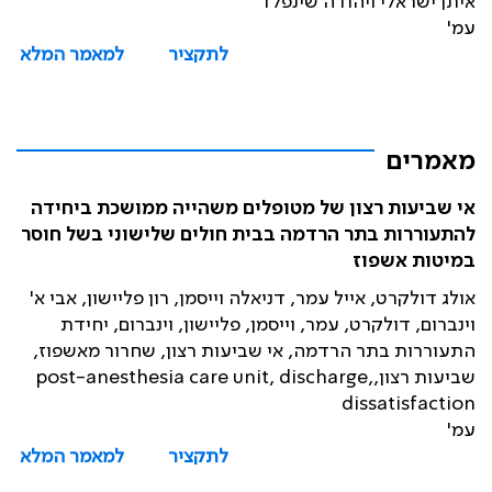
איתן ישראלי ויהודה שינפלד
עמ'
לתקציר
למאמר המלא
מאמרים
אי שביעות רצון של מטופלים משהייה ממושכת ביחידה
להתעוררות בתר הרדמה בבית חולים שלישוני בשל חוסר
במיטות אשפוז
אולג דולקרט, אייל עמר, דניאלה וייסמן, רון פליישון, אבי א'
וינברום, דולקרט, עמר, וייסמן, פליישון, וינברום, יחידת
התעוררות בתר הרדמה, אי שביעות רצון, שחרור מאשפוז,
שביעות רצון,post-anesthesia care unit, discharge,
dissatisfaction
עמ'
לתקציר
למאמר המלא