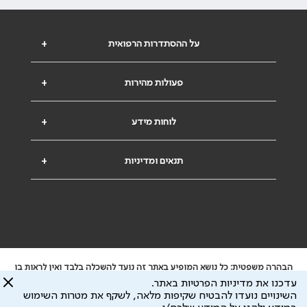
על ההסתדרות הרפואית
+
פעולות מהירות
+
לוחות מידע
+
תנאים ומדיניות
+
הבהרה משפטית: כל נושא המופיע באתר זה נועד להשכלה בלבד ואין לראות בו
ייעוץ רפואי או משפטי. אין הר"י אחראית לתוכן המתפרסם באתר זה ולכל נזק
עדכנו את מדיניות הפרטיות באתר.
שעלול להיגרם.
השינויים נועדו להבטיח שקיפות מלאה, לשקף את מטרות השימוש
ידוע לי שהר"י אוספת ושומרת מידע אישי לצורך מתן השרות וכי חלק ממנו עשוי