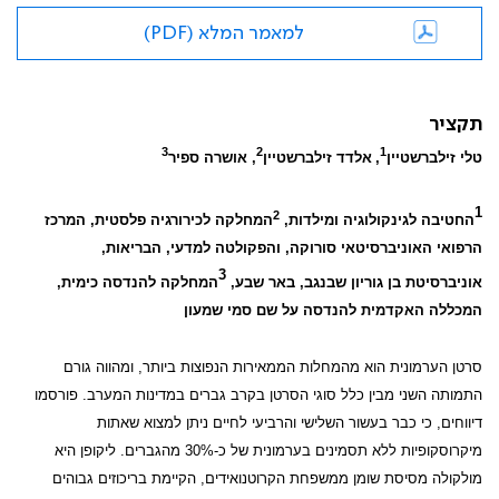
למאמר המלא (PDF)
תקציר
3
2
1
טלי זילברשטיין
,
אלדד זילברשטיין
, אושרה ספיר
1
2
החטיבה לגינקולוגיה ומילדות,
המחלקה לכירורגיה פלסטית, המרכז
הרפואי האוניברסיטאי סורוקה, והפקולטה למדעי, הבריאות,
3
אוניברסיטת בן גוריון שבנגב, באר שבע,
המחלקה להנדסה כימית,
המכללה האקדמית להנדסה על שם סמי שמעון
סרטן הערמונית הוא מהמחלות הממאירות הנפוצות ביותר, ומהווה גורם
התמותה השני מבין כלל סוגי הסרטן בקרב גברים במדינות המערב. פורסמו
דיווחים, כי כבר בעשור השלישי והרביעי לחיים ניתן למצוא שאתות
מיקרוסקופיות ללא תסמינים בערמונית של כ-30% מהגברים. ליקופן היא
מולקולה מסיסת שומן ממשפחת הקרוטנואידים, הקיימת בריכוזים גבוהים