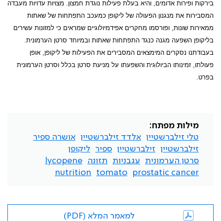
בירקות ופירות אדומים, והיא בעלת פעילות נוגדת חמצון. מצויות עדויות מעבדה
המסבירות את מנגנון הפעולה של ליקופן כמעכב התפתחות של שאתות
ממאירות שונות, ופורסמו מחקרים אפידמיולוגיים שמראים כי למזונות עשירים
בליקופן השפעה מגנה כנגד התפתחות שאתות ובמיוחד סרטן הערמונית.
בעבודתנו נסקרים המימצאים המסבירים את הפעילות של ליקופן, אופן
פעולתו, זמינותו הביולוגית והשפעתו על מניעת סרטן בכלל וסרטן הערמונית
בפרט.
מילות מפתח:
טלי זילברשטיין
אלדד זילברשטיין
אושרה ספיר
זילברשטיין
זילברשטיין
ספיר
ליקופן
סרטן הערמונית
עגבניות
תזונה
lycopene
nutrition
tomato
prostatic cancer
למאמר המלא (PDF)