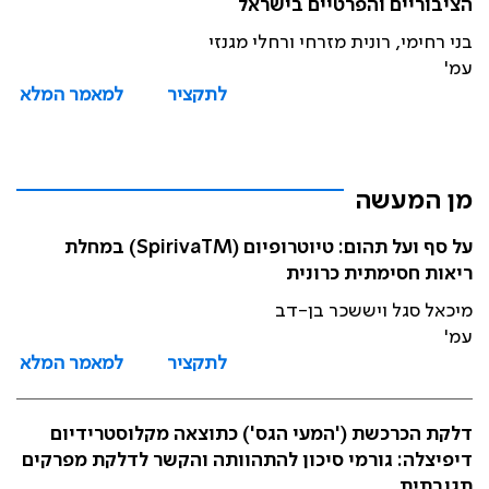
הציבוריים והפרטיים בישראל
בני רחימי, רונית מזרחי ורחלי מגנזי
עמ'
לתקציר
למאמר המלא
מן המעשה
על סף ועל תהום: טיוטרופיום (SpirivaTM) במחלת
ריאות חסימתית כרונית
מיכאל סגל ויששכר בן-דב
עמ'
לתקציר
למאמר המלא
דלקת הכרכשת ('המעי הגס') כתוצאה מקלוסטרידיום
דיפיצלה: גורמי סיכון להתהוותה והקשר לדלקת מפרקים
תגובתית