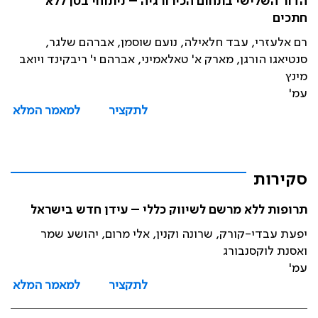
הדור השלישי בתחום הכירורגיה – ניתוחי בטן ללא
חתכים
רם אלעזרי, עבד חלאילה, נועם שוסמן, אברהם שלגר,
סנטיאגו הורגן, מארק א' טאלאמיני, אברהם י' ריבקינד ויואב
מינץ
עמ'
לתקציר
למאמר המלא
סקירות
תרופות ללא מרשם לשיווק כללי – עידן חדש בישראל
יפעת עבדי-קורק, שרונה וקנין, אלי מרום, יהושע שמר
ואסנת לוקסנבורג
עמ'
לתקציר
למאמר המלא