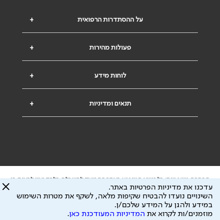
על ההסתדרות הרפואית
+
פעולות מהירות
+
לוחות מידע
+
תנאים ומדיניות
+
הבהרה משפטית: כל נושא המופיע באתר זה נועד להשכלה בלבד ואין לראות בו
עדכנו את מדיניות הפרטיות באתר.
ייעוץ רפואי או משפטי. אין הר"י אחראית לתוכן המתפרסם באתר זה ולכל נזק
השינויים נועדו להבטיח שקיפות מלאה, לשקף את מטרות השימוש
שעלול להיגרם.
במידע ולהגן על המידע שלכם/ן.
ידוע לי שהר"י אוספת ושומרת מידע אישי לצורך מתן השרות וכי חלק ממנו עשוי
מוזמנים/ות לקרוא את
המדיניות המעודכנת כאן
.
להיות מועבר לצדדים שלישיים, הכל בכפוף ל
מדיניות הפרטיות
ול
תנאי השימוש