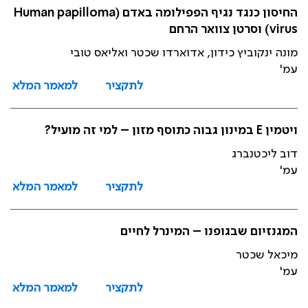
החיסון כנגד נגיף הפפילומה באדם (Human papilloma
virus) וסרטן צוואר הרחם
מונה ינקוביץ כידון, אדוארדו שכטר ואליאס טובי
עמ'
לתקציר
למאמר המלא
ויטמין E במינון גבוה כתוסף מזון – למי זה מועיל?
דוב ליכטנברג
עמ'
לתקציר
למאמר המלא
המגנזיום שבגופנו – המינרל לחיים
מיכאל שכטר
עמ'
לתקציר
למאמר המלא