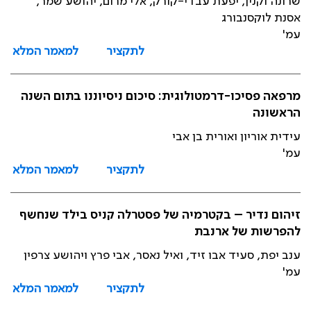
שרונה וקנין, יפעת עבדי-קורק, אלי מרום, יהושע שמר,
אסנת לוקסנבורג
עמ'
לתקציר
למאמר המלא
מרפאה פסיכו-דרמטולוגית: סיכום ניסיוננו בתום השנה
הראשונה
עידית אוריון ואורית בן אבי
עמ'
לתקציר
למאמר המלא
זיהום נדיר – בקטרמיה של פסטרלה קניס בילד שנחשף
להפרשות של ארנבת
ענב יפת, סעיד אבו זיד, ואיל נאסר, אבי פרץ ויהושע צרפין
עמ'
לתקציר
למאמר המלא