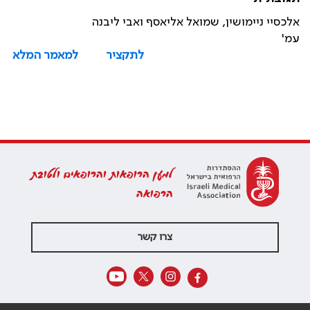
אלכסיי ניימושין, שמואל אליאסף ואבי ליבנה
עמ'
לתקציר
למאמר המלא
למען הרופאות והרופאים ולטובת
הרפואה
צרו קשר