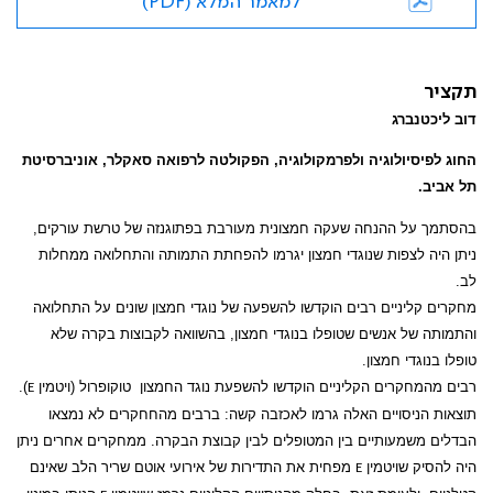
למאמר המלא (PDF)
תקציר
דוב ליכטנברג
החוג לפיסיולוגיה ולפרמקולוגיה, הפקולטה לרפואה סאקלר, אוניברסיטת
תל אביב.
בהסתמך על ההנחה שעקה חמצונית מעורבת בפתוגנזה של טרשת עורקים,
ניתן היה לצפות שנוגדי חמצון יגרמו להפחתת התמותה והתחלואה ממחלות
לב.
מחקרים קליניים רבים הוקדשו להשפעה של נוגדי חמצון שונים על התחלואה
והתמותה של אנשים שטופלו בנוגדי חמצון, בהשוואה לקבוצות בקרה שלא
טופלו בנוגדי חמצון.
רבים מהמחקרים הקליניים הוקדשו להשפעת נוגד החמצון טוקופרול (ויטמין
).
E
תוצאות הניסויים האלה גרמו לאכזבה קשה: ברבים מהחחקרים לא נמצאו
הבדלים משמעותיים בין המטופלים לבין קבוצת הבקרה. ממחקרים אחרים ניתן
היה להסיק שויטמין
מפחית את התדירות של אירועי אוטם שריר הלב שאינם
E