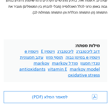
קטלניים, ולעומת זאת, בחלק מהניסויים הקליניים נרמז שויטמין
הניתן במינון
E
גבוה באופן כרוני לכלל האוכלוסייה (מבלי להבחין בין המטופלים) מגביר את
התמותה (הן התמותה הכללית והן התמותה ממחלות לב).
מילות מפתח:
דוב ליכטנברג
ליכטנברג
ויטמין E
ויטמין e
ויטמין e במינון גבוה
תוסף מזון
עקב חמצונית
נוגדי חמצון
מודל markov
markov
antioxidants
vitamin E
markov model
oxidative stress
למאמר המלא (PDF)