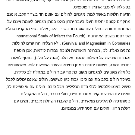
בפעולתו למעכבי אדנוזין דיפוספאט.
הדעות חלוקות באשר למתן מגנזיום לחולים עם אוטם חד בשריר הלב. אומנם
מחקרים קטנים יחסית העלו בעבר יתרון בולט במתן מגנזיום לעומת אינבו על
הפחתת תמותה בחולים עם אוטם חד בשריר הלב, אולם בשני מחקרים גדולים
שפורסמו בשנים האחרונות (
the Fourth
International Study of Infarct
Survival and Magnesium in Coronaries
) , לא הצליחו החוקרים להעלות
נתונים כאלה. לכן, מבחינה תיאורטית ולנוכח עבודות קודמות, אכן הוספת
מגנזיום הצביעה על פעילות המגנה על הלב (הגנה על הלב), בנוסף לעלות
יחסית נמוכה, פשטות יחסית במתן הטיפול והיעדר השפעות לוואי משמעותיות.
כל אלה מעניקים למגנזיום מקום כתוסף עבור חולים במחלת לב כלילית,
בעיקר חולים בקבוצות עם סיכון גבוה כגון קשישים, חולים שאינם יכולים לקבל
טיפול באנגיופלסטיה לכלי הדם הכליליים מכל סיבה, חולים עם אי ספיקת לב,
חולים עם הפרעות קצב מסכנות חיים, חולי סוכרת, חולים המקבלים
כימותרפיה לתהליכים ממאירים, חולים שעברו השתלת איברים, נשים עם
רעלת הריון, וחולים עם חסר ידוע במגנזיום.