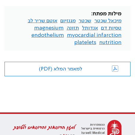
מילות מפתח:
מיכאל שכטר
שכטר
מגנזיום
אוטם שריר לב
טסיות דם
אנדותל
תזונה
magnesium
endothelium
myocardial infarction
platelets
nutrition
למאמר המלא (PDF)
למען הרופאות והרופאים ולטובת