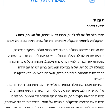
למאמר המלא (PDF)
תקציר
מיכאל שכטר
מרכז הלב על שם לב לבייב, מרכז רפואי שיבא, תל השומר, רמת גן
והפקולטה לרפואה סאקלר, אוניברסיטת תל אביב, רמת אביב, תל אביב
תת-מגנזמיה שכיחה בחולים המאושפזים בבתי חולים, בעיקר בקשישים,
בחולים עם מחלת לב כלילית ובחולים באי ספיקת לב. תת-מגנזמיה קשורה
בשכיחות יתר עם יתר לחץ דם, סוכרת מסוג 2, תמותה מכל סיבה ותמותה
ממחלת לב כלילית. עלייה בצריכת המגנזיום במזון קשורה עם ירידה
בהתפתחות תסמונת חילוף החומרים, השכיחה בכ-25% מהאמריקאים
הבוגרים.
המגנזיום משפר את חילוף החומרים של שריר הלב, מונע צבירת סידן ותמותה
של תאי שריר הלב, משפר את טונוס כלי הדם, תנגודת היקפית ותפוקת לב,
מפחית הפרעות בקצב הלב, ומשפר חילוף חומרים של שומנים. המגנזיום
מפחית את הפגיעה מרדיקלים חופשיים של חמצן, משפר את תפקוד האנדותל,
מפחית פעילות יתר של טסיות דם כגון איגור והדבקה (אדהזיה), ולמעשה דומה