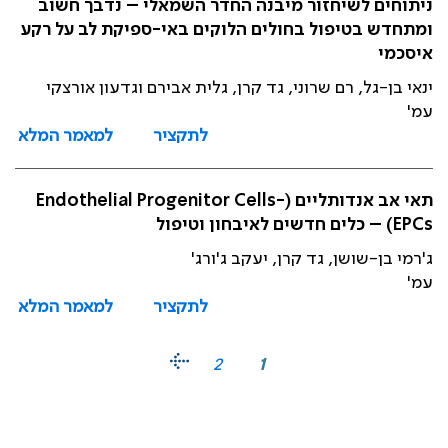
ניתוחים לשיחזור מיבנה החדר השמאלי – נדבך חשוב
ומתחדש בטיפול בחולים הלוקים באי-ספיקת לב על רקע
איסכמי
ינאי בן-גל, רם שרוני, גד קרן, גלית אבירם וגדעון אורצקי
עמ'
לתקציר
למאמר המלא
תאי אב אנדותליים (Endothelial Progenitor Cells-
EPCs) – כלים חדשים לאיבחון וטיפול
ג'רמי בן-שושן, גד קרן, יעקב ג'ורג'
עמ'
לתקציר
למאמר המלא
2
1