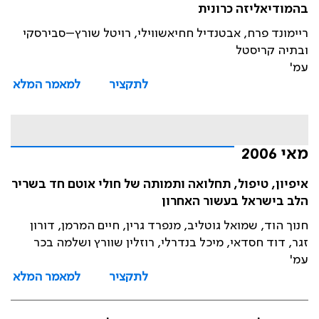
בהמודיאליזה כרונית
ריימונד פרח, אבטנדיל חחיאשווילי, רויטל שורץ–סבירסקי
ובתיה קריסטל
עמ'
לתקציר
למאמר המלא
מאי 2006
איפיון, טיפול, תחלואה ותמותה של חולי אוטם חד בשריר
הלב בישראל בעשור האחרון
חנוך הוד, שמואל גוטליב, מנפרד גרין, חיים המרמן, דורון
זגר, דוד חסדאי, מיכל בנדרלי, רוזלין שוורץ ושלמה בכר
עמ'
לתקציר
למאמר המלא