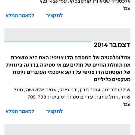
אלכסנדר שגיא ורן קורנובסקי. עמ' 423-426
עמ'
לתקציר
למאמר המלא
דצמבר 2014
אנולופלסטיה של המסתם הדו צניפי: האם היא משפרת
את תוחלת החיים של חולים עם אי ספיקה בדרגה בינונית
של המסתם הדו צניפי על רקע איסכמי העוברים ניתוח
מעקפים כליליים
שולי זילברמן, עופר מרין, דני פינק, עטיה אלשושה, סיגל
שחר, רחל טויבר, עדי בוטנרו ודני ביטרן 705-708
עמ'
לתקציר
למאמר המלא