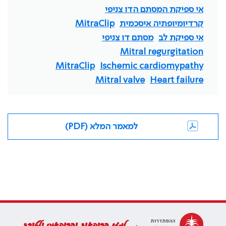
אי ספיקת המסתם הדו צניפי
קרדיומיופתיה איסכמית
MitraClip
אי ספיקת לב
מסתם דו צניפי
Mitral regurgitation
MitraClip
Ischemic cardiomypathy
Mitral valve
Heart failure
למאמר המלא (PDF)
למען הרופאות והרופאים ולטובת