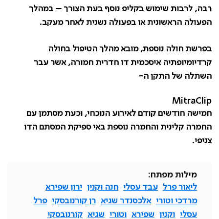
רבה, לרבות שימוש בקליפ נוסף בעת הצורך – במהלך
הפעולה הראשונית או בפעולה נשנית לאחר מעקב.
בפרשת חולה נוספת, מובא מהלך הטיפול בחולה
קרדיומיופתיה איסכמית דו חדרית חמורה, אשר עבר
השתלה של התקן ה-
MitraClip
חמישה חודשים קודם לאירוע הנוכחי, וכעת מסתמן עם
החמרה קלינית והחמרה נוספת באי ספיקת המסתם הדו
צניפי.
מילות מפתח:
ליאור פרל
עבד עסלי
חנה וקנין
ירון שפירא
מרדכי וטורי
אלכסנדר שגיא
רן קורנובסקי
פרל
עסלי
וקנין
שפירא
וטורי
שגיא
קורנובסקי