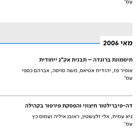
עמ'
מאי 2006
תיסמונת ברוגדה – תבנית אק"ג ייחודית
אופיר פז, יהודית אטיאס, משה סויסה, אברהם כספי
עמ'
דה-פיברילטור חיצוני והפסקת פירפור בקהילה
גיא עמית, אלי זלצשטין, ראובן איליה ועמוס כץ
עמ'