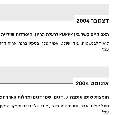
דצמבר 2004
האם קיים קשר בין PUPPP לרעלת הריון, היפרדות שילייה ומות עובר?
ליאור לבנשטיין, עידו שולט, אמיר פלג, בנימין ברנר, אריה דרוג
עמ'
אוגוסט 2004
חומצות שומן אומגה-3, דגים, שמן דגים ומחלות קארדיוואסקולריות: עדויות על הקשר וסוגיות בנושא הצריכה במדינת ישראל
סיגל אילת-אדר, נסטור ליפובצקי, אורי גולדבורט ויעקב הנקין
עמ'