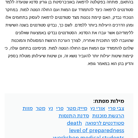
בהתאם, פותחה בפקולטה לרפואה באוניברסיטת בן גוריון סדנא שנועדה ללמד
סטודנטים לרפואה כיצד להתמודד עם המוות ועם החולה הנוטה למות. במחקר
הנוכחי נבדק, האם קיימת נכונות מצד סטודנטים לרפואה לעסוק בתחומים אלו
ומהן הדרכים היעילות ביותר ללמדם. לשם כך, נבדקו סטודנטים בשנה השישית
ללימודיהם אשר עברו את הסדנא. הסטודנטים נבדקו באמצעות שאלונים
שהועברו לפני התוכנית ואחריה, לצורך הערכת הרגשת המסוגלות והמוכנות
שלהם להתמודד עם המוות ועם החולה הנוטה למות. מניסיוננו בתחום עולה, כי
קיימות שיטות יעילות יותר להעביר נושא זה, וכן שיטות שיעילותן מוטלת בספק
והדיון בהן הוא במאמר גופא.
מילות מפתח:
צבי פרי
אורי נץ
מייק מטר
פרי
נץ
מטר
מוות
הרגשת מוכנות
סדנת התנסות
סטודנטים לרפואה
death
level of preparedness
workshop medical students