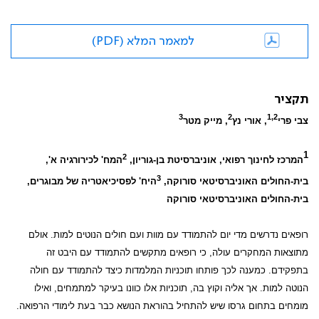
למאמר המלא (PDF)
תקציר
3
2
1,2
צבי פרי
, אורי נץ
, מייק מטר
1
2
המרכז לחינוך רפואי, אוניברסיטת בן-גוריון,
המח' לכירורגיה א',
3
בית-החולים האוניברסיטאי סורוקה,
היח' לפסיכיאטריה של מבוגרים,
בית-החולים האוניברסיטאי סורוקה
רופאים נדרשים מדי יום להתמודד עם מוות ועם חולים הנוטים למות. אולם
מתוצאות המחקרים עולה, כי רופאים מתקשים להתמודד עם היבט זה
בתפקידם. כמענה לכך פותחו תוכניות המלמדות כיצד להתמודד עם חולה
הנוטה למות. אך אליה וקוץ בה, תוכניות אלו כוונו בעיקר למתמחים, ואילו
מומחים בתחום גרסו שיש להתחיל בהוראת הנושא כבר בעת לימודי הרפואה.