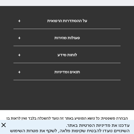
על ההסתדרות הרפואית
+
פעולות מהירות
+
לוחות מידע
+
תנאים ומדיניות
+
הבהרה משפטית: כל נושא המופיע באתר זה נועד להשכלה בלבד ואין לראות בו
ייעוץ רפואי או משפטי. אין הר"י אחראית לתוכן המתפרסם באתר זה ולכל נזק
עדכנו את מדיניות הפרטיות באתר.
שעלול להיגרם.
השינויים נועדו להבטיח שקיפות מלאה, לשקף את מטרות השימוש