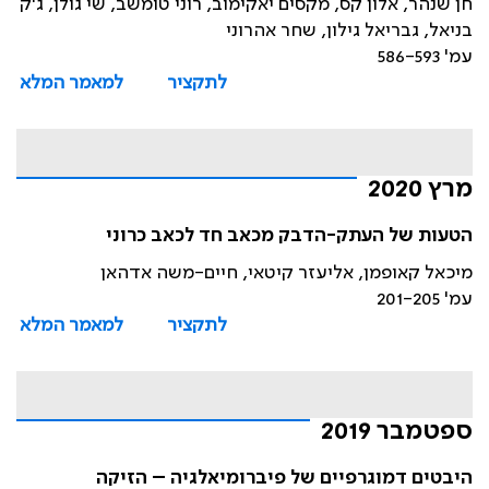
חן שנהר, אלון קס, מקסים יאקימוב, רוני טומשב, שי גולן, ג'ק
בניאל, גבריאל גילון, שחר אהרוני
עמ' 586-593
לתקציר
למאמר המלא
מרץ 2020
הטעות של העתק-הדבק מכאב חד לכאב כרוני
מיכאל קאופמן, אליעזר קיטאי, חיים-משה אדהאן
עמ' 201-205
לתקציר
למאמר המלא
ספטמבר 2019
היבטים דמוגרפיים של פיברומיאלגיה – הזיקה