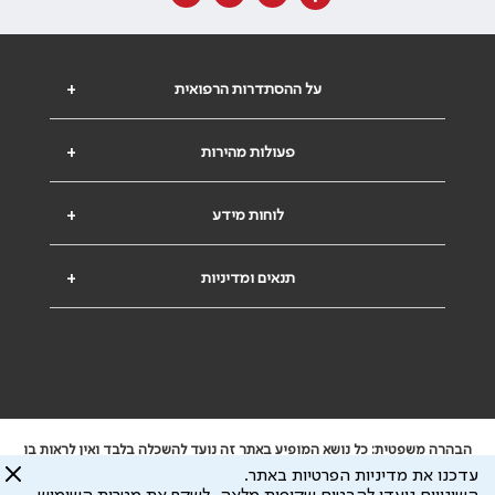
על ההסתדרות הרפואית
+
פעולות מהירות
+
לוחות מידע
+
תנאים ומדיניות
+
הבהרה משפטית: כל נושא המופיע באתר זה נועד להשכלה בלבד ואין לראות בו
ייעוץ רפואי או משפטי. אין הר"י אחראית לתוכן המתפרסם באתר זה ולכל נזק
עדכנו את מדיניות הפרטיות באתר.
שעלול להיגרם.