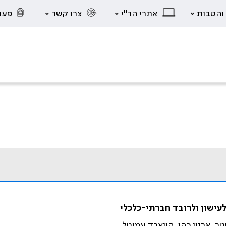
 והטבות
אתרי הר"י
צרו קשר
פעו
עישון ולרובד חברתי-כלכלי
ר, ארנון כהן, הווארד עמיטל