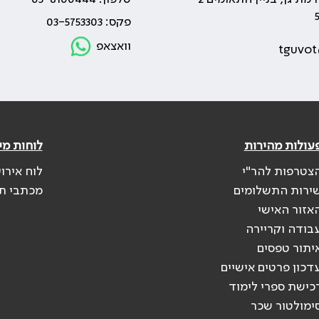
פקס: 03-5753303
וואצאפ
tguvot
עולות מהירות
לוחות מי
צטרפות להר"י
לוח אירו
ירות התשלומים
מכתבי ת
אזור האישי
בודה וקריירה
יתור טפסים
דכון פרטים אישיים
כישת ספרי לימוד
ימולטור שכר