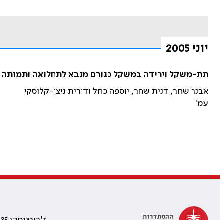
יוני 2005
תת-משקל וירידה במשקל כגורם מנבא לתחלואה ותמותה ב
אבנר שחר, דנית שחר, יוספה כחל ודורית ניצן-קלוסקי
עמ'
ז'בוטינסקי 35 רמת גן, בניין התאומים 2