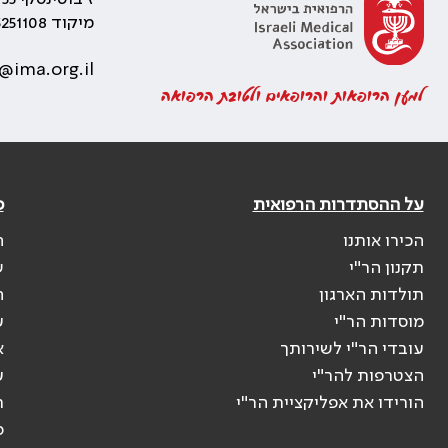
מיקוד 5251108
@ima.org.il
למען הרופאות והרופאים ולטובת הרפואה
על ההסתדרות הרפואית
פ
הכירו אותנו
ה
תקנון הר"י
ש
תולדות הארגון
ה
מוסדות הר"י
ע
עובדי הר"י לשירותך
א
הצטרפות להר"י
ע
הורידו את אפליקציית הר"י
ר
ס