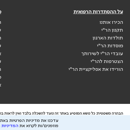
על ההסתדרות הרפואית
פ
הכירו אותנו
ה
תקנון הר"י
ש
תולדות הארגון
ה
מוסדות הר"י
ע
עובדי הר"י לשירותך
א
הצטרפות להר"י
ע
הורידו את אפליקציית הר"י
ר
ס
א
הבהרה משפטית: כל נושא המופיע באתר זה נועד להשכלה בלבד ואין לראות בו י
עדכנו את מדיניות הפרטיות באתר
ידוע לי שהר"י אוספת ושומרת מידע אישי לצורך מתן השרות וכי חלק ממנו עשוי
מוזמנים/ות לקרוא את
המדיניות 
כל הזכויות על המידע באתר שייכות להסתדרות הרפואית בישראל.