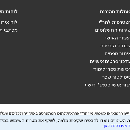
עולות מהירות
לוחות מי
צטרפות להר"י
לוח אירו
ירות התשלומים
מכתבי ת
אזור האישי
בודה וקריירה
יתור טפסים
דכון פרטים אישיים
כישת ספרי לימוד
ימולטור שכר
זור אישי סטאז'-רישוי
יעוץ רפואי או משפטי. אין הר"י אחראית לתוכן המתפרסם באתר זה ולכל נזק שעלול
.
השינויים נועדו להבטיח שקיפות מלאה, לשקף את מטרות השימוש במידע
 להיות מועבר לצדדים שלישיים, הכל בכפוף ל
מדיניות הפרטיות
ול
תנאי השימוש
המעודכנת כאן
.