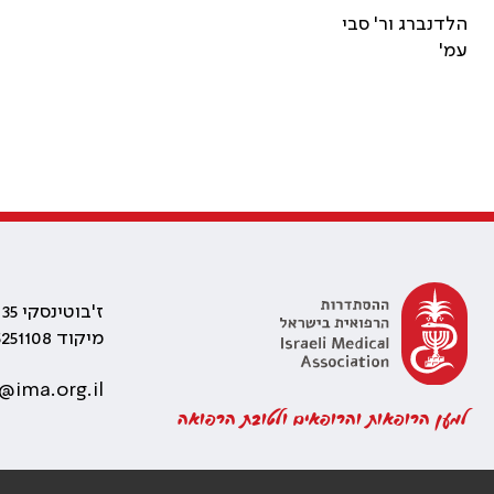
הלדנברג ור' סבי
עמ'
ז'בוטינסקי 35 רמת גן, בניין התאומים 2
מיקוד 5251108
@ima.org.il
למען הרופאות והרופאים ולטובת הרפואה