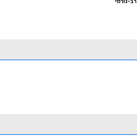
רב-גורמי