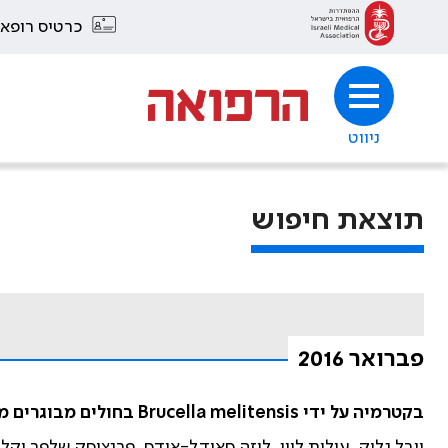
כרטיס רופא
ניווט
תוצאת חיפוש
פברואר 2016
בקטרמיה על ידי Brucella melitensis בחולים מבוגרים מאושפזים בנגב
יובל גליק, עילית לוין, ליזה סאידל-אודס, פרנציסק שלפר וקלריס רי