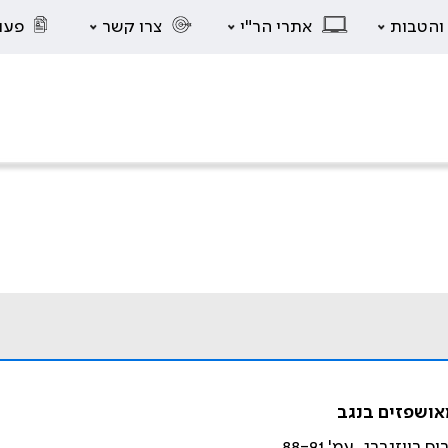
 והטבות
אתרי הר"י
צרו קשר
פעו
יזנברג. עמ' 88-91