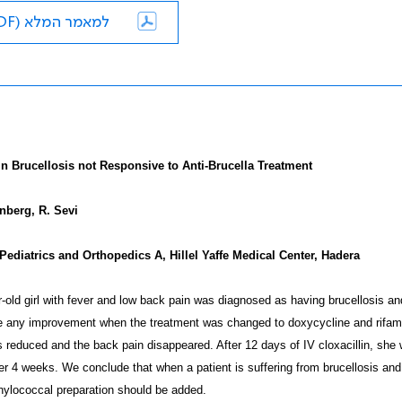
למאמר המלא (PDF)
 in Brucellosis not Responsive to Anti-Brucella Treatment
nberg, R. Sevi
 Pediatrics and Orthopedics A, Hillel Yaffe Medical Center, Hadera
-old girl with fever and low back pain was diagnosed as having brucellosis an
 any improvement when the treatment was changed to doxycycline and rifampici
 reduced and the back pain disappeared. After 12 days of IV cloxacillin, she wa
er 4 weeks. We conclude that when a patient is suffering from brucellosis and 
hylococcal preparation should be added.