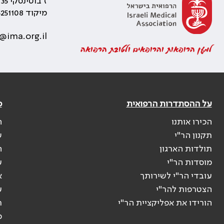
ז'בוטינסקי 35 רמת גן, בניין התאומים 2
מיקוד 5251108
@ima.org.il
למען הרופאות והרופאים ולטובת הרפואה
על ההסתדרות הרפואית
פ
הכירו אותנו
ה
תקנון הר"י
ש
תולדות הארגון
ה
מוסדות הר"י
ע
עובדי הר"י לשירותך
א
הצטרפות להר"י
ע
הורידו את אפליקציית הר"י
ר
ס