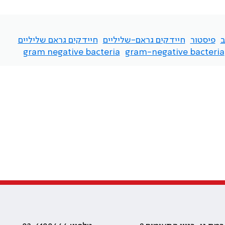
פיסטור
חיידקים גראם-שליליים
חיידקים גראם שליליים
gram negative bacteria
gram-negative bacteria