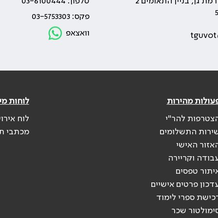
טלפון: 03-6100444
פקס: 03-5753303
וואצאפ
tguvot
עולות מהירות
לוחות מי
צטרפות להר"י
לוח אירו
ירות התשלומים
מכתבי ת
אזור האישי
בודה וקריירה
יתור טפסים
דכון פרטים אישיים
כישת ספרי לימוד
ימולטור שכר