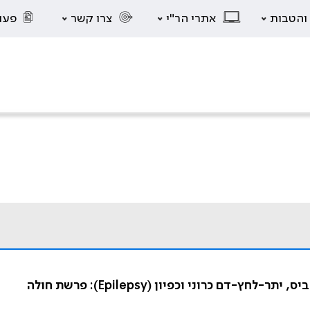
 והטבות
אתרי הר"י
צרו קשר
פעו
ם כרוני וכפיון (Epilepsy): פרשת חולה