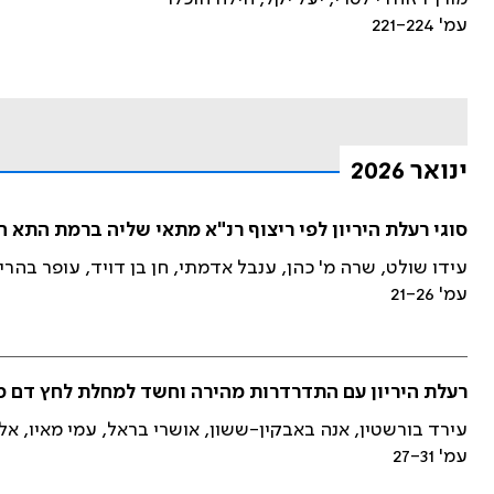
עמ' 221-224
ינואר 2026
סוגי רעלת היריון לפי ריצוף רנ"א מתאי שליה ברמת התא הבודד סוג 1 וסוג 2 – תובנות ו
עידו שולט, שרה מ' כהן, ענבל אדמתי, חן בן דויד, עופר בהרי
עמ' 21-26
רעלת היריון עם התדרדרות מהירה וחשד למחלת לחץ דם מו
עירד בורשטין, אנה באבקין-ששון, אושרי בראל, עמי מאיו, אלי
עמ' 27-31