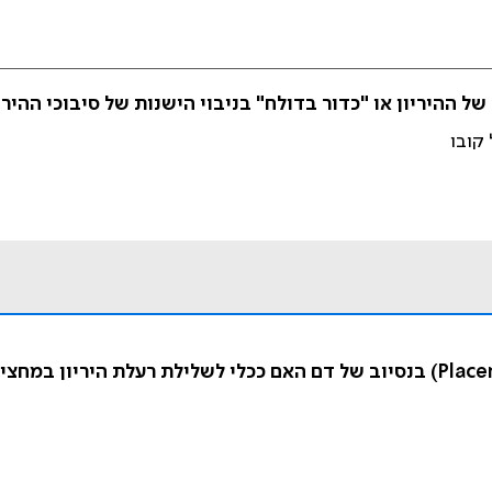
ההיריון או "כדור בדולח" בניבוי הישנות של סיבוכי ההירי
 קובו
מדידת פקטור גידול השליה (Placental Growth Factor –PlGF) בנסיוב של דם האם ככ