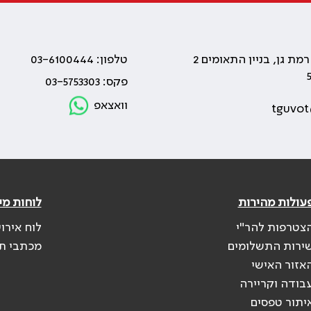
טלפון: 03-6100444
פקס: 03-5753303
וואצאפ
tguvot
עולות מהירות
לוחות מי
צטרפות להר"י
לוח אירו
ירות התשלומים
מכתבי ת
אזור האישי
בודה וקריירה
יתור טפסים