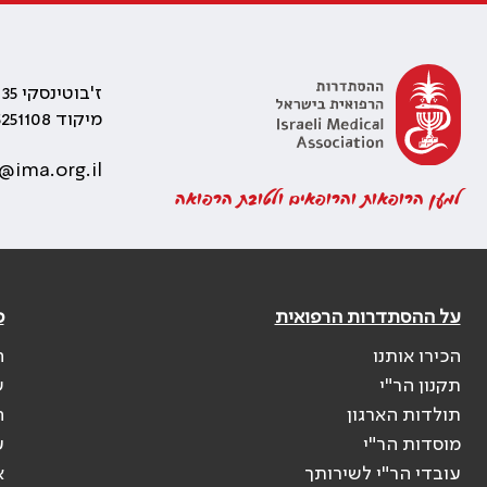
ז'בוטינסקי 35 רמת גן, בניין התאומים 2
מיקוד 5251108
@ima.org.il
למען הרופאות והרופאים ולטובת הרפואה
על ההסתדרות הרפואית
פ
הכירו אותנו
ה
תקנון הר"י
ש
תולדות הארגון
ה
מוסדות הר"י
ע
עובדי הר"י לשירותך
א