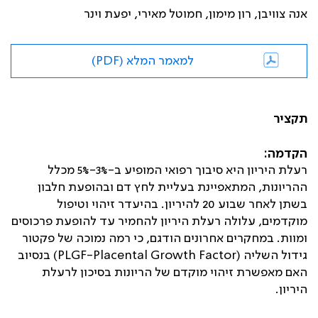
אנה צוויבן, רון מימון, חמוטל מאירי, יפעת וינר
למאמר המלא (PDF)
תקציר
הקדמה:
רעלת היריון היא סיבוך רפואי המופיע ב-3%-5% מכלל
ההריונות, המתאפיינת בעליית לחץ דם ובהופעת חלבון
בשתן לאחר שבוע 20 להיריון. בהיעדר זיהוי וטיפול
מוקדמים, עלולה רעלת היריון להחמיר עד להופעת פרכוסים
ומוות. במחקרים אחרונים הודגם, כי רמה נמוכה של פקטור
גידול השליה (
Placental Growth Factor
-
PLGF
) בנסיוב
האם מאפשרת זיהוי מוקדם של הריונות בסיכון לרעלת
היריון.