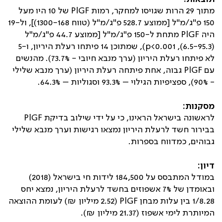
מתוך 29 הרות שגויסו למחקר, רמות
PlGF
של 10 היו מעל
150 פ"ג/מ"ל [ממוצע 528.7 פ"ג/מ"ל (טווח 1300-168)], ול-19
היה
PlGF
מתחת ל-150 פ"ג/מ"ל [ממוצע 44.7 פ"ג/מ"ל
(6.5-95.3),
p<0.001
), שמתוכן 14 פיתחו רעלת היריון, ו-5
לא פיתחו רעלת היריון (ערך מנבא חיובי - 73.7%). מהנשים
עם
PlGF
גבוה, אחת פיתחה רעלת היריון (ערך מנבא שלילי
- 90%), ספציפיות הגילוי – 93.3% וסגוליות – 64.3%.
מסקנות:
לראשונה בישראל הראינו, כי על ידי שילוב בדיקת
PlGF
בבירור חשד לרעלת היריון נמצאו רגישות וערך מנבא שלילי
גבוהים, כמדווח בספרות.
דיון:
במודל המתבסס על 184,500 לידות חי בישראל (2018)
ובאומדן של 7% אשפוזים בחשד לרעלת היריון, נמצא יחס
1/8.28 בין עלות מבחן
PlGF
(2.52 מיליון ₪) לעומת ההוצאה
המיותרת לימי אשפוז (21.37 מיליון ₪).