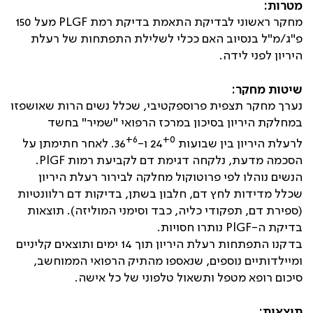
מטרות:
מחקר ראשוני לבדיקת התאמת בדיקת רמת
PLGF
מעל 150
פ"ג/מ"ל בנסיוב האם ככלי לשלילת התפתחות של רעלת
היריון לפני לידה.
שיטות מחקר:
נערך מחקר תצפית פרוספקטיבי, שכלל נשים הרות שאושפזו
במחלקת היריון בסיכון במרכז הרפואי "שמיר" בחשד
+6
+0
לרעלת היריון בין שבועות 24
ו-36
. לאחר חתימתן על
הסכמה מדעת, נלקחה דגימת דם לקביעת רמות
PlGF
.
הנשים נוהלו לפי פרוטוקול מחלקה לבירור רעלת היריון
שכלל מדידות לחץ דם, חלבון בשתן, בדיקות דם רלוונטיות
(ספירת דם, תפקודי כליה, כבד וסימני המוליזה). תוצאות
בדיקת ה-
PlGF
נותרו חסויות.
בדקנו התפתחות רעלת היריון תוך 14 ימים ותוצאים קליניים
ומיילדותיים נוספים, שנאספו מהתיק הרפואי הממוחשב,
סיכום רופא מטפל ותשאול טלפוני של כל אישה.
תוצאות: