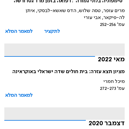
"סימפוניה בלתי גמורה": רפואה בזמן מרד גטו ורשה
מרים עופר, טסה שלוש, הדס שאשא-לבסקי, איתן
לה-פיקאר, אבי עורי
עמ' 252-256
לתקציר
למאמר המלא
מאי 2022
מציון תצא עזרה: בית חולים שדה ישראלי באוקראינה
מיכל חמרי
עמ' 272-273
למאמר המלא
דצמבר 2020