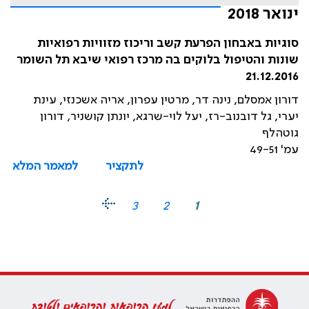
ינואר 2018
סוגיות באבחון הפרעת קשב וריכוז מזוויות רפואיות
שונות והטיפול בלוקים בה מרכז רפואי שיבא תל השומר
21.12.2016
דורון אמסלם, נינה דר, מרטין עפרון, אריה אשכנזי, עינת
יערי, גל דובנוב-רז, יעל לוי-שרגא, יונתן קושניר, דורון
גוטהלף
עמ' 49-51
לתקציר
למאמר המלא
3
2
1
למען הרופאות והרופאים ולטובת