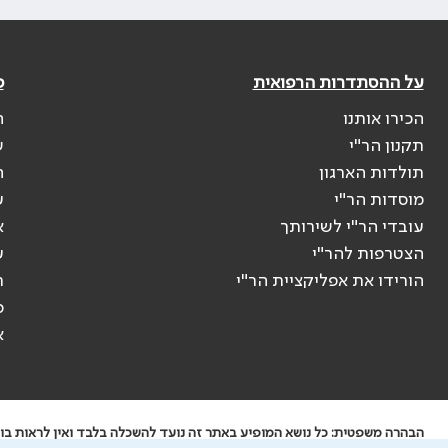
על ההסתדרות הרפואית
פ
הכירו אותנו
ה
תקנון הר"י
ש
תולדות הארגון
ה
מוסדות הר"י
ע
עובדי הר"י לשירותך
א
הצטרפות להר"י
ע
הורידו את אפליקציית הר"י
ר
ס
א
הבהרה משפטית: כל נושא המופיע באתר זה נועד להשכלה בלבד ואין לראות בו י