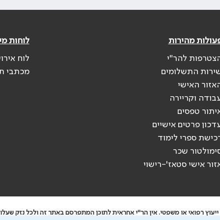
עולות מהירות
לוחות מי
צטרפות להר"י
לוח אירו
ירות התשלומים
מכתבי ת
אזור האישי
בודה וקריירה
יתור טפסים
דכון פרטים אישיים
כישת ספרי לימוד
ימולטור שכר
זור אישי סטאז'-רישוי
יעוץ רפואי או משפטי. אין הר"י אחראית לתוכן המתפרסם באתר זה ולכל נזק שעלול