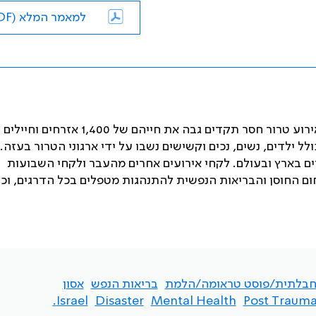
למאמר המלא (PDF)
ביום ה-7 באוקטובר 2023 עברה ישראל טלטלה משמעותית. אירוע טרור חסר תקדים גבה את חייהם של 1,400 אזרחים וחיילים
כתיבת מאמר זה, כולל ילדים, נשים, נכים וקשישים נשבו על ידי ארגוני הטרור בעזה
רים בארץ ובעולם. לקחי אירועים אחרים מהעבר ולקחי השבועות
ם החוסן והבריאות הנפשית להתנהגות מטפלים בכל הדרגים, וכן
חבלתית/פוסט טראומה/הלמת
בריאות הנפש
אסון
Israel.
Disaster
Mental Health
Post Traumat