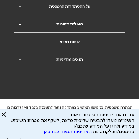
על ההסתדרות הרפואית
+
פעולות מהירות
+
לוחות מידע
+
תנאים ומדיניות
+
הבהרה משפטית: כל נושא המופיע באתר זה נועד להשכלה בלבד ואין לראות בו
ייעוץ רפואי או משפטי. אין הר"י אחראית לתוכן המתפרסם באתר זה ולכל נזק
עדכנו את מדיניות הפרטיות באתר.
שעלול להיגרם.
השינויים נועדו להבטיח שקיפות מלאה, לשקף את מטרות השימוש
ידוע לי שהר"י אוספת ושומרת מידע אישי לצורך מתן השרות וכי חלק ממנו עשוי
במידע ולהגן על המידע שלכם/ן.
להיות מועבר לצדדים שלישיים, הכל בכפוף ל
מדיניות הפרטיות
ול
תנאי השימוש
מוזמנים/ות לקרוא את
המדיניות המעודכנת כאן
.
כל הזכויות על המידע באתר שייכות להסתדרות הרפואית בישראל.