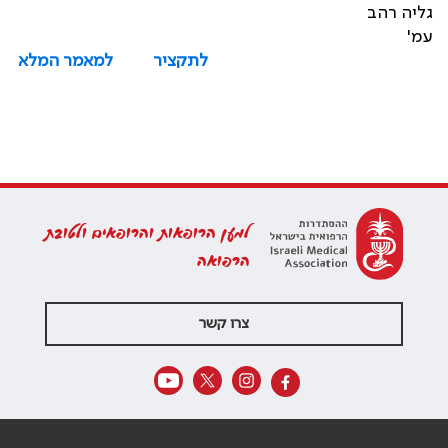
גליה רהב
עמ'
לתקציר
למאמר המלא
למען הרופאות והרופאים ולטובת
הרפואה
צרו קשר