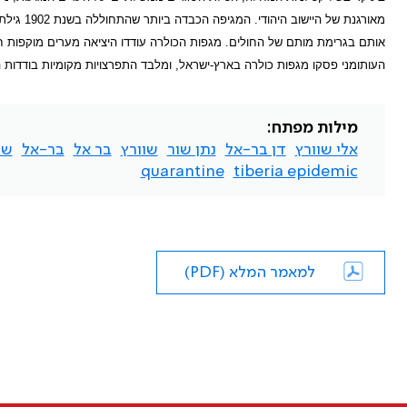
מאורגנת 
אותם בגרימת מותם של החולים. מגפות הכולרה עודדו היציאה מערים מוקפות חו
העותומני פסקו מגפות כולרה בארץ-ישראל, ומלבד התפרצויות מקומיות בודדות 
מילות מפתח:
אלי שוורץ
דן בר-אל
נתן שור
שוורץ
בר אל
בר-אל
שו
quarantine
tiberia epidemic
למאמר המלא (PDF)