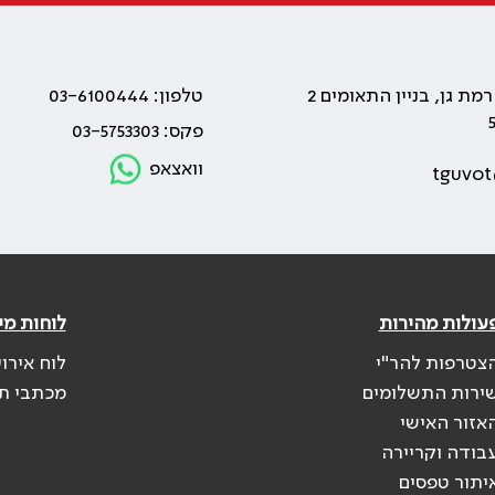
טלפון: 03-6100444
פקס: 03-5753303
וואצאפ
tguvot
עולות מהירות
לוחות מי
צטרפות להר"י
לוח אירו
ירות התשלומים
מכתבי ת
אזור האישי
בודה וקריירה
יתור טפסים