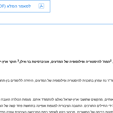
למאמר המלא (PDF)
3
2
המח' להיסטוריה ופילוסופיה של המדעים, אוניברסיטת בר-אילן,
חוקר ארץ-י
 נח עפרון בתוכנית להיסטוריה ופילוסופיה של המדעים, היחידה ללימודים בין-תחומ
משברים בריאותיים, מהקשים שתושבי ארץ-ישראל נאלצו להתמודד איתם. מגפות הכולרה הועברו
די החיילים התורכים. התגובה הציבורית למגפות אופיינה בתחושת פחד קשה של האו
נות בריחה של התושבים, מבצעי ניקיון לשיפור רמת התברואה העירונית ועזרה הדד