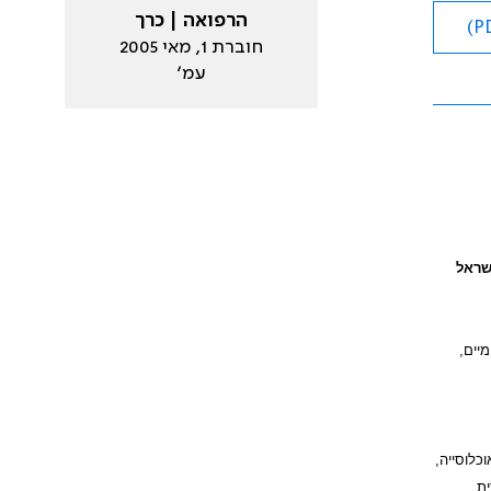
הרפואה | כרך
חוברת 1, מאי 2005
עמ׳
שראל
יים,
כלוסייה,
ית