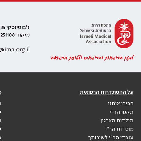
ז'בוטינסקי 35 רמת גן, בניין התאומים 2
מיקוד 5251108
@ima.org.il
למען הרופאות והרופאים ולטובת הרפואה
על ההסתדרות הרפואית
פ
הכירו אותנו
ה
תקנון הר"י
ש
תולדות הארגון
ה
מוסדות הר"י
ע
עובדי הר"י לשירותך
א