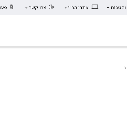
 והטבות
אתרי הר"י
צרו קשר
פעו
ל