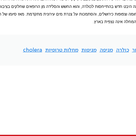
של היישוב היהודי. המגיפה הכבדה ביותר שהתחוללה בשנת 1902 גילתה היבט חדש בהתייחסות לכולרה, והוא החשש והסלידה מן הרופאים שחלקים 
מה וצפופות כירושלים, והסתמכות על צנרת מים עירונית מתקדמת. מאז סיומו של ה
המחלה אינה נצפית בארץ.
ר
כולרה
מגיפה
מגיפות
מחלות טרופיות
cholera