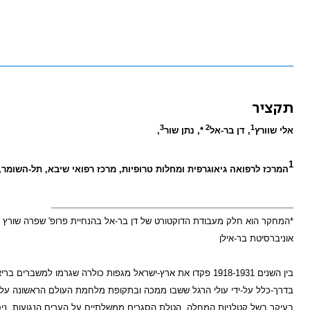
תקציר
3
2
1
אלי שוורץ
, דן בר-אל
*, נתן שור
,
1
המרכז לרפואה גיאוגרפית ומחלות טרופיות, מרכז רפואי שיבא, תל-השומר,
__________________________________________________
*המחקר הוא חלק מעבודת הדוקטורט של דן בר-אל בהנחיית פרופ' שפרה שורץ וד"ר
אוניברסיטת בר-אילן
בין השנים 1918-1931 פקדו את ארץ-ישראל מגפות כולרה שגרמו ל
בדרך-כלל על-ידי עולי הרגל ששבו ממכה ובתקופת מלחמת העולם הראשונה על-י
בעיקר בשל קטלניות המחלה, הטלת הסגרים ממשלתיים על הערים הנגועות, ניסיו