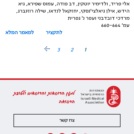
אלי פריד, ולדימיר יוטקין, דב פודה, עמוס שפירא, גיא
הידש, אילן גיאלצי'נסקי, יחזקאל לנדאו, שילה רוזנברג,
מרדכי דובדבני ועפר נ' גפרית
עמ' 660-664
לתקציר
למאמר המלא
3
2
1
למען הרופאות והרופאים ולטובת
הרפואה
צרו קשר