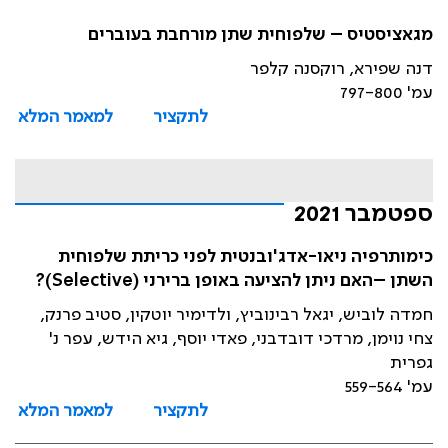
מגאציסטיס – שלפוחית שתן מורחבת בעוברים
דנה שפירא, רוקסנה קלפר
עמ' 797-800
לתקציר
למאמר המלא
ספטמבר 2021
כימותרפיה ניאו-אדג'ובנטית לפני כריתת שלפוחית
השתן –האם ניתן להציעה באופן ברירני (Selective)?
חמדה לוביש, יגאל רבינוביץ, ולדימיר יוטקין, סטיב פרנק,
צחי נוימן, מרדכי דובדבני, פאדי יוסף, גיא הידש, עפר נ'
גפרית
עמ' 559-564
לתקציר
למאמר המלא