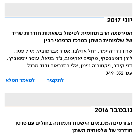
יוני 2017
המירפאה הרב תחומית לטיפול בשאתות חודרות שריר
של שלפוחית השתן במרכז הרפואי רבין
שרון נורדהיימר, רחל אוזלבו, אמיר אברמוביץ, אייל פניג,
לירן דומצבסקי, מקסים יאקימוב, ג'ק בניאל, עופר יוספוביץ ,
דני קידר, ויקטוריה ניימן, אלי רוזנבאום ודוד מרגל
עמ' 349-352
לתקציר
למאמר המלא
נובמבר 2016
הגורמים המנבאים הישנות ותמותה בחולים עם סרטן
חודרני של שלפוחית השתן