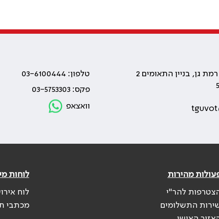
טלפון: 03-6100444
פקס: 03-5753303
וואצאפ
tguvot
עולות מהירות
לוחות מי
צטרפות להר"י
לוח אירו
ירות התשלומים
מכתבי ת
אזור האישי