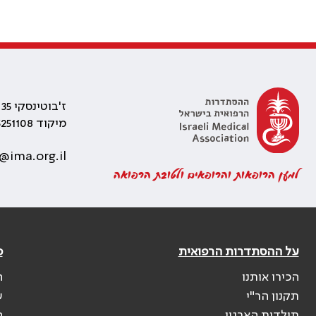
ז'בוטינסקי 35 רמת גן, בניין התאומים 2
מיקוד 5251108
@ima.org.il
למען הרופאות והרופאים ולטובת הרפואה
על ההסתדרות הרפואית
פ
הכירו אותנו
ה
תקנון הר"י
ש
תולדות הארגון
ה