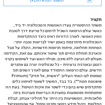
למאמר המלא (PDF)
תקציר
משחר ההיסטוריה צעדו האנושות והטכנולוגיה יד ביד,
כאשר עולם הרפואה השכיל לרתום כל פריצת דרך לטובת
המין האנושי. לאורך הדורות ראינו כיצד ההתקדמות
הטכנולוגית מיתרגמת באופן ישיר לבריאות טובה יותר:
הפחתת תחלואה, פיתוח תרופות חדשניות, הקלה על סבל
והארכת תוחלת החיים תוך שיפור איכותם. עם זאת, הקידמה
מעולם לא הגיעה ללא סיכון. מגילוי האש ועד לשימוש בקרני
רנטגן ובאנרגיה גרעינית - כל טכנולוגיה יצרה גם אתגרים
חדשים. עולם הרפואה התמודד עמם לאורך השנים תוך
נאמנות לצו האתי העליון: "ראשית, אל תזיק" (
Primum
non nocere”
"). בד בבד, המשיך לשאוף לאימוץ כלים
מתקדמים שיש בהם כדי לשפר את איכות הטיפול. בעת הזו
מתפתחות ומוטמעות במערכת הבריאות מערכות בינה
מלאכותית, המשפיעות בין היתר על תהליכי אבחון, קבלת
החלטות, ניהול מידע רפואי ותכנון טיפול. אף שהפוטנציאל