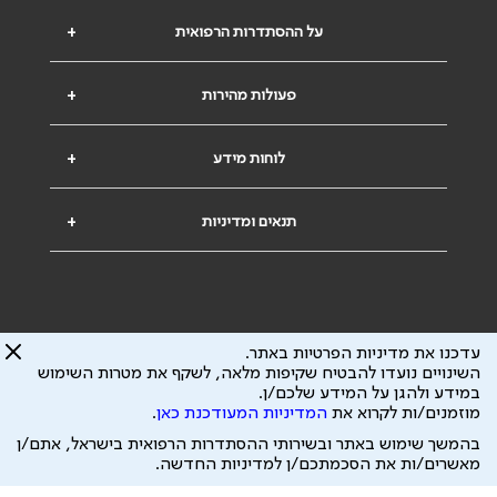
על ההסתדרות הרפואית
+
פעולות מהירות
+
לוחות מידע
+
תנאים ומדיניות
+
עדכנו את מדיניות הפרטיות באתר.
השינויים נועדו להבטיח שקיפות מלאה, לשקף את מטרות השימוש
במידע ולהגן על המידע שלכם/ן.
הבהרה משפטית: כל נושא המופיע באתר זה נועד להשכלה בלבד ואין לראות בו
מוזמנים/ות לקרוא את
המדיניות המעודכנת כאן
.
ייעוץ רפואי או משפטי. אין הר"י אחראית לתוכן המתפרסם באתר זה ולכל נזק
שעלול להיגרם.
בהמשך שימוש באתר ובשירותי ההסתדרות הרפואית בישראל, אתם/ן
ידוע לי שהר"י אוספת ושומרת מידע אישי לצורך מתן השרות וכי חלק ממנו עשוי
מאשרים/ות את הסכמתכם/ן למדיניות החדשה.
להיות מועבר לצדדים שלישיים, הכל בכפוף ל
מדיניות הפרטיות
ול
תנאי השימוש
כל הזכויות על המידע באתר שייכות להסתדרות הרפואית בישראל.