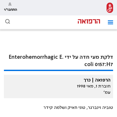
התחבר/י
דלקת מעי חדה על ידי Enterohemorrhagic E.
coli 0157:H7
הרפואה | כרך
חוברת 1, מאי 1998
עמ׳
טוביה וינברגר, טוני חאיק ושלמה קידר