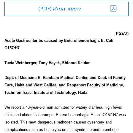
למאמר המלא (PDF)
תקציר
Acute Gastroenteritis caused by Enterohemorrhagic E. Coli
O157:H7
Tuvia Weinberger, Tony Hayek, Shlomo Keidar
Dept. of Medicine E, Rambam Medical Center, and Dept. of Family
Care, Haifa and West Galilee, and Rappaport Faculty of Medicine,
Technion-Israel Institute of Technology, Haifa
We report a 48-year-old man admitted for watery diarrhea, high fever,
chills and abdominal cramps. Entero-hemorrhagic E. coli O157:H7 was
isolated. This new, dangerous pathogen causes dysentery and
complications such as hemolytic uremic syndrome and thrombotic