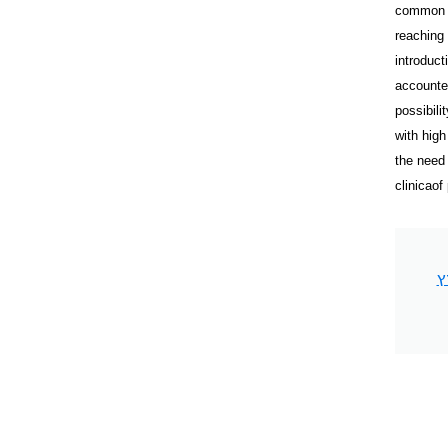
common th
reaching 
introduct
accounted
possibili
with high
the need 
clinicaof 
ץ