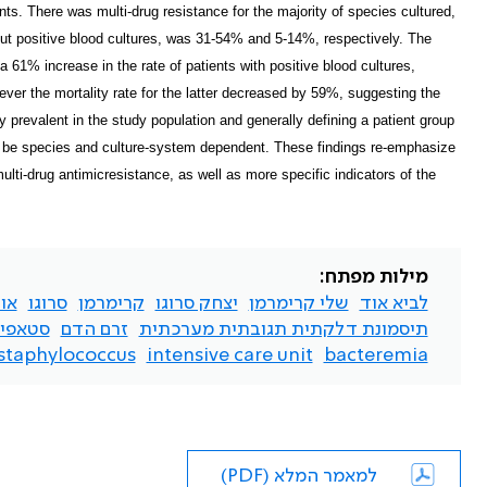
ts. There was multi-drug resistance for the majority of species cultured,
out positive blood cultures, was 31-54% and 5-14%, respectively. The
 61% increase in the rate of patients with positive blood cultures,
ver the mortality rate for the latter decreased by 59%, suggesting the
ly prevalent in the study population and generally defining a patient group
may be species and culture-system dependent. These findings re-emphasize
lti-drug antimicresistance, as well as more specific indicators of the
מילות מפתח:
לביא אוד
שלי קרימרמן
יצחק סרוגו
קרימרמן
סרוגו
או
תיסמונת דלקתית תגובתית מערכתית
זרם הדם
סטאפיל
staphylococcus
intensive care unit
bacteremia
למאמר המלא (PDF)