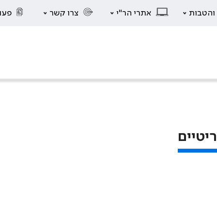
 והטבות
אתרי הר"י
צרו קשר
פעו
יטיים