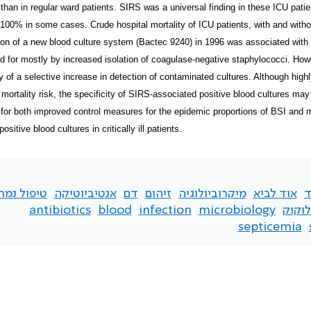
an in regular ward patients. SIRS was a universal finding in these ICU patien
100% in some cases. Crude hospital mortality of ICU patients, with and with
ion of a new blood culture system (Bactec 9240) in 1996 was associated with a
 for mostly by increased isolation of coagulase-negative staphylococci. Howe
ty of a selective increase in detection of contaminated cultures. Although high
 mortality risk, the specificity of SIRS-associated positive blood cultures 
for both improved control measures for the epidemic proportions of BSI and mu
positive blood cultures in critically ill patients.
ד
אוד לביא
מיקרוביולוגיה
זיהום
דם
אנטיביוטיקה
טיפול נמר
וקוק
microbiology
infection
blood
antibiotics
septicemia