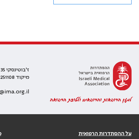
ז'בוטינסקי 35 רמת גן, בניין התאומים 2
מיקוד 5251108
@ima.org.il
למען הרופאות והרופאים ולטובת הרפואה
על ההסתדרות הרפואית
פ