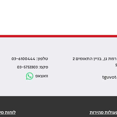
טלפון: 03-6100444
פקס: 03-5753303
וואצאפ
tguvot
עולות מהירות
לוחות מי