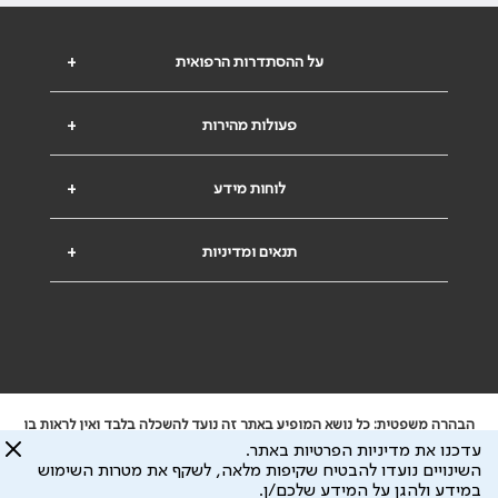
על ההסתדרות הרפואית
+
פעולות מהירות
+
לוחות מידע
+
תנאים ומדיניות
+
הבהרה משפטית: כל נושא המופיע באתר זה נועד להשכלה בלבד ואין לראות בו
ייעוץ רפואי או משפטי. אין הר"י אחראית לתוכן המתפרסם באתר זה ולכל נזק
עדכנו את מדיניות הפרטיות באתר.
שעלול להיגרם.
השינויים נועדו להבטיח שקיפות מלאה, לשקף את מטרות השימוש
ידוע לי שהר"י אוספת ושומרת מידע אישי לצורך מתן השרות וכי חלק ממנו עשוי
במידע ולהגן על המידע שלכם/ן.