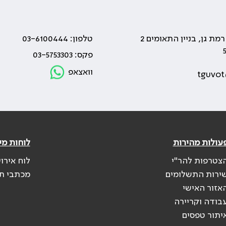
טלפון: 03-6100444
פקס: 03-5753303
וואצאפ
tguvot
עולות מהירות
לוחות מי
צטרפות להר"י
לוח אירו
ירות התשלומים
מכתבי ת
אזור האישי
בודה וקריירה
יתור טפסים