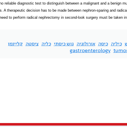
no reliable diagnostic test to distinguish between a malignant and a benign m
s. A therapeutic decision has to be made between nephron-sparing and radica
 need to perform radical nephrectomy in second-look surgery must be taken in
ש
כיליה
כיסה
אורולוגיה
גוש כיסתי
כליה
ציסטה
קליינמן
gastroenterology
tumo