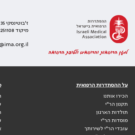
ז'בוטינסקי 35 רמת גן, בניין התאומים 2
מיקוד 5251108
@ima.org.il
למען הרופאות והרופאים ולטובת הרפואה
על ההסתדרות הרפואית
פ
הכירו אותנו
ה
תקנון הר"י
ש
תולדות הארגון
ה
מוסדות הר"י
ע
עובדי הר"י לשירותך
א