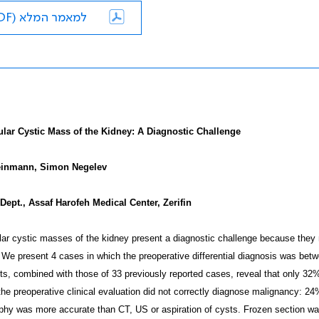
למאמר המלא (PDF)
ular Cystic Mass of the Kidney: A Diagnostic Challenge
einmann, Simon Negelev
Dept., Assaf Harofeh Medical Center, Zerifin
lar cystic masses of the kidney present a diagnostic challenge because they
 We present 4 cases in which the preoperative differential diagnosis was bet
ts, combined with those of 33 previously reported cases, reveal that only 32
the preoperative clinical evaluation did not correctly diagnose malignancy: 24
phy was more accurate than CT, US or aspiration of cysts. Frozen section wa