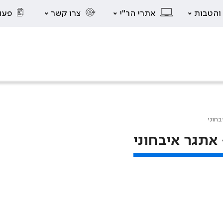
 והטבות
אתרי הר"י
צרו קשר
פעו
בחוני
אתגר איבחוני