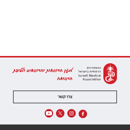
למען הרופאות והרופאים ולטובת
הרפואה
צרו קשר