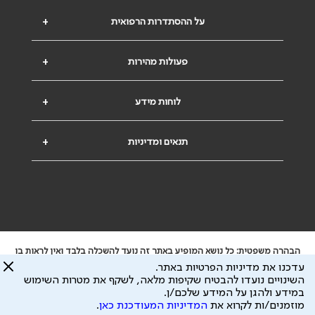
על ההסתדרות הרפואית
+
פעולות מהירות
+
לוחות מידע
+
תנאים ומדיניות
+
הבהרה משפטית: כל נושא המופיע באתר זה נועד להשכלה בלבד ואין לראות בו
ייעוץ רפואי או משפטי. אין הר"י אחראית לתוכן המתפרסם באתר זה ולכל נזק
עדכנו את מדיניות הפרטיות באתר.
שעלול להיגרם.
השינויים נועדו להבטיח שקיפות מלאה, לשקף את מטרות השימוש
ידוע לי שהר"י אוספת ושומרת מידע אישי לצורך מתן השרות וכי חלק ממנו עשוי
במידע ולהגן על המידע שלכם/ן.
להיות מועבר לצדדים שלישיים, הכל בכפוף ל
מדיניות הפרטיות
ול
תנאי השימוש
מוזמנים/ות לקרוא את
המדיניות המעודכנת כאן
.
כל הזכויות על המידע באתר שייכות להסתדרות הרפואית בישראל.