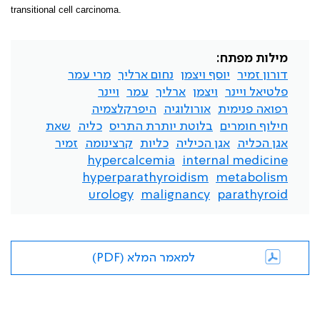
transitional cell carcinoma.
מילות מפתח:
דורון זמיר
יוסף ויצמן
נחום ארליך
מרי עמר
פלטיאל ויינר
ויצמן
ארליך
עמר
ויינר
רפואה פנימית
אורולוגיה
היפרקלצמיה
חילוף חומרים
בלוטת יותרת התריס
כליה
שאת
אגן הכליה
אגן הכיליה
כליות
קרצינומה
זמיר
hypercalcemia
internal medicine
hyperparathyroidism
metabolism
urology
malignancy
parathyroid
למאמר המלא (PDF)