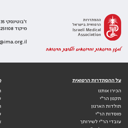
ז'בוטינסקי 35 רמת גן, בניין התאומים 2
מיקוד 5251108
@ima.org.il
למען הרופאות והרופאים ולטובת הרפואה
על ההסתדרות הרפואית
פ
הכירו אותנו
ה
תקנון הר"י
ש
תולדות הארגון
ה
מוסדות הר"י
ע
עובדי הר"י לשירותך
א