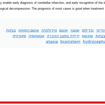
ity enable early diagnosis of cerebellar infarction, and early recognition of 
urgical decompression. The prognosis of most cases is good when treatment i
דינר
גנדלמן
שטגר
אוטם
נוירולוגיה
אוטם המוחון
בצקת
צקת
שיגשון
ירידה במצב ההכרה
אטאקסיה
סקורניק
ataxia
brainstem
hydrocepha