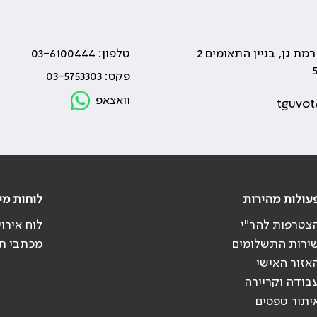
טלפון: 03-6100444
פקס: 03-5753303
וואצאפ
tguvot
עולות מהירות
לוחות מי
צטרפות להר"י
לוח אירו
ירות התשלומים
מכתבי ת
אזור האישי
בודה וקריירה
יתור טפסים