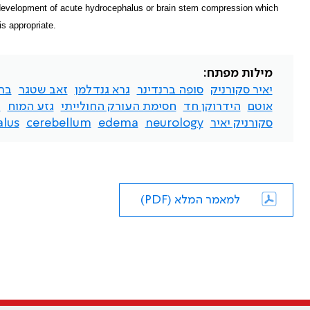
the development of acute hydrocephalus or brain stem compression which
s appropriate.
מילות מפתח:
יאיר סקורניק
סופה ברנדינר
גרא גנדלמן
זאב שטגר
ברנ
אוטם
הידרוקן חד
חסימת העורק החולייתי
גזע המוח
ב
סקורניק יאיר
neurology
edema
cerebellum
lus
למאמר המלא (PDF)