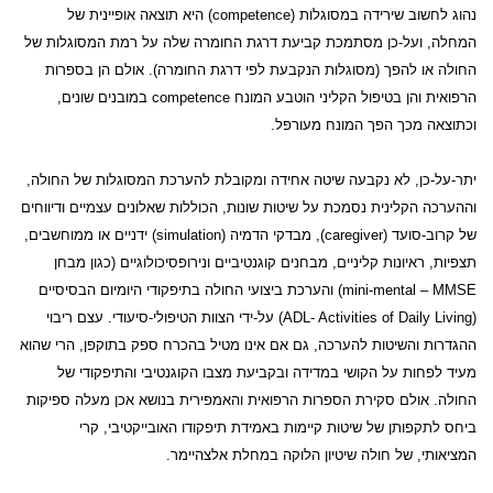
נהוג לחשוב שירידה במסוגלות (
competence
) היא תוצאה אופיינית של
המחלה, ועל-כן מסתמכת קביעת דרגת החומרה שלה על רמת המסוגלות של
החולה או להפך (מסוגלות הנקבעת לפי דרגת החומרה). אולם הן בספרות
הרפואית והן בטיפול הקליני הוטבע המונח
competence
במובנים שונים,
וכתוצאה מכך הפך המונח מעורפל.
יתר-על-כן, לא נקבעה שיטה אחידה ומקובלת להערכת המסוגלות של החולה,
וההערכה הקלינית נסמכת על שיטות שונות, הכוללות שאלונים עצמיים ודיווחים
של קרוב-סועד (
caregiver
), מבדקי הדמיה (
simulation
) ידניים או ממוחשבים,
תצפיות, ראיונות קליניים, מבחנים קוגנטיביים ונירופסיכולוגיים (כגון מבחן
MMSE
–
mini-mental
) והערכת ביצועי החולה בתיפקודי היומיום הבסיסיים
(
ADL- Activities of Daily Living
) על-ידי הצוות הטיפולי-סיעודי. עצם ריבוי
ההגדרות והשיטות להערכה, גם אם אינו מטיל בהכרח ספק בתוקפן, הרי שהוא
מעיד לפחות על הקושי במדידה ובקביעת מצבו הקוגנטיבי והתיפקודי של
החולה. אולם סקירת הספרות הרפואית והאמפירית בנושא אכן מעלה ספיקות
ביחס לתקפותן של שיטות קיימות באמידת תיפקודו האובייקטיבי, קרי
המציאותי, של חולה שיטיון הלוקה במחלת אלצהיימר.