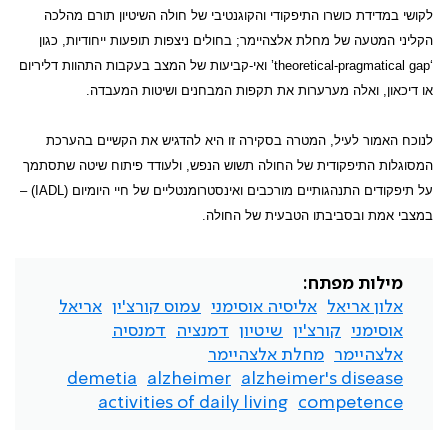
לקושי במדידת כושרו התיפקודי והקוגנטיבי של חולה השיטיון תורם מהלכה
הקליני המטעה של מחלת אלצהיימר; בחולים ניצפות תופעות ייחודיות, כגון
‘
theoretical-pragmatical gap
’ ואי-קביעות של המצב בעקבות התהוות דליריום
או דיכאון, ואלה מערערות את תקפות המבחנים ושיטות המעבדה.
לנוכח האמור לעיל, המטרה בסקירה זו היא להדגיש את הקשיים בהערכת
המסוגלות התיפקודית של החולה תשוש הנפש, ולעודד פיתוח שיטה שתסתמך
על תיפקודים התנהגותיים מורכבים ואינסטרומנטליים של חיי היומיום (
IADL
) –
במצבי אמת ובסביבתו הטבעית של החולה.
מילות מפתח:
אלון אריאל
אליסיה אוסימני
עמוס קורצ'ין
אריאל
אוסימני
קורצ'ין
שיטיון
דמנציה
דמנסיה
אלצהיימר
מחלת אלצהיימר
demetia
alzheimer
alzheimer's disease
activities of daily living
competence