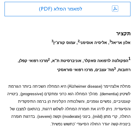
למאמר המלא (PDF)
תקציר
3
2
1
אלון אריאל
, אליסיה אוסימני
, עמוס קורצ'ין
1
2
הפקולטה לרפואה סאקלר, אוניברסיטת ת"א,
מרכז רפואי קפלן,
3
רחובות,
מח' עצבים, מרכז רפואי סוראסקי
מחלת אלצהיימר (
Alzheimer disease
) היא המחלה השכיחה ביותר הגורמת
לשיטיון (
dementia
). מהלך המחלה הוא כרוני ומתקדם (
progressive
), ביטוייה
קוגנטיביים, נפשיים וגופניים, והשלכותיה הקליניות הן ברמה התיפקודית
והסיעודית. ניתן לדרג את חומרת המחלה לשלוש דרגות, בהתאם למצבו של
החולה, קרי מתון (
mild
), בינוני (
moderate
) וקשה (
severe
). בדרגות חומרה
בינונית-קשה יוגדר החולה הסיעודי 'כתשוש נפשית'.