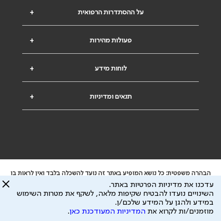
על ההסתדרות הרפואית
+
פעולות מהירות
+
לוחות מידע
+
תנאים ומדיניות
+
הבהרה משפטית: כל נושא המופיע באתר זה נועד להשכלה בלבד ואין לראות בו
ייעוץ רפואי או משפטי. אין הר"י אחראית לתוכן המתפרסם באתר זה ולכל נזק
עדכנו את מדיניות הפרטיות באתר.
שעלול להיגרם.
השינויים נועדו להבטיח שקיפות מלאה, לשקף את מטרות השימוש
ידוע לי שהר"י אוספת ושומרת מידע אישי לצורך מתן השרות וכי חלק ממנו עשוי
במידע ולהגן על המידע שלכם/ן.
להיות מועבר לצדדים שלישיים, הכל בכפוף ל
מדיניות הפרטיות
ול
תנאי השימוש
מוזמנים/ות לקרוא את
המדיניות המעודכנת כאן
.
כל הזכויות על המידע באתר שייכות להסתדרות הרפואית בישראל.