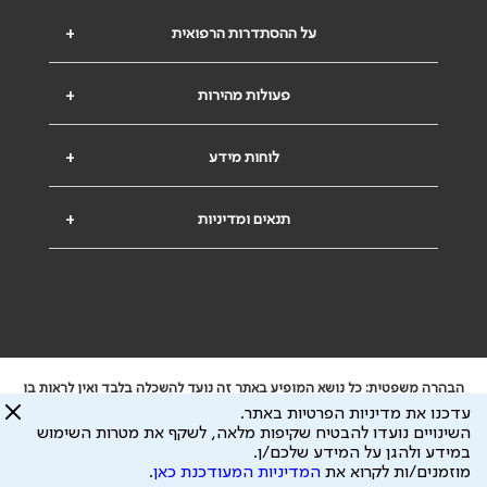
על ההסתדרות הרפואית
+
פעולות מהירות
+
לוחות מידע
+
תנאים ומדיניות
+
הבהרה משפטית: כל נושא המופיע באתר זה נועד להשכלה בלבד ואין לראות בו
ייעוץ רפואי או משפטי. אין הר"י אחראית לתוכן המתפרסם באתר זה ולכל נזק
עדכנו את מדיניות הפרטיות באתר.
שעלול להיגרם.
השינויים נועדו להבטיח שקיפות מלאה, לשקף את מטרות השימוש
ידוע לי שהר"י אוספת ושומרת מידע אישי לצורך מתן השרות וכי חלק ממנו עשוי
במידע ולהגן על המידע שלכם/ן.
להיות מועבר לצדדים שלישיים, הכל בכפוף ל
מדיניות הפרטיות
ול
תנאי השימוש
מוזמנים/ות לקרוא את
המדיניות המעודכנת כאן
.
כל הזכויות על המידע באתר שייכות להסתדרות הרפואית בישראל.