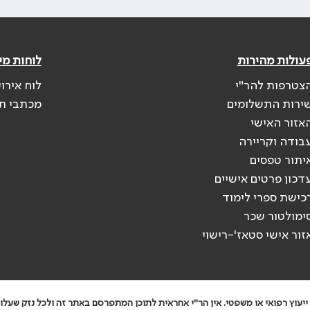
עולות מהירות
לוחות מי
צטרפות להר"י
לוח אירו
ירות התשלומים
מכתבי ת
אזור האישי
בודה וקריירה
יתור טפסים
דכון פרטים אישיים
כישת ספרי לימוד
ימולטור שכר
זור אישי סטאז'-רישוי
יעוץ רפואי או משפטי. אין הר"י אחראית לתוכן המתפרסם באתר זה ולכל נזק שעלול