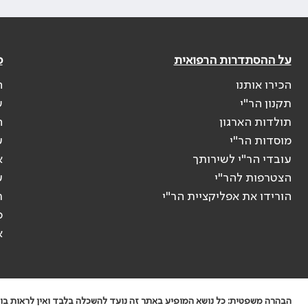
על ההסתדרות הרפואית
פ
הכירו אותנו
ה
תקנון הר"י
ש
תולדות הארגון
ה
מוסדות הר"י
ע
עובדי הר"י לשירותך
א
הצטרפות להר"י
ע
הורידו את אפליקציית הר"י
ר
ס
א
הבהרה משפטית: כל נושא המופיע באתר זה נועד להשכלה בלבד ואין לראות בו י