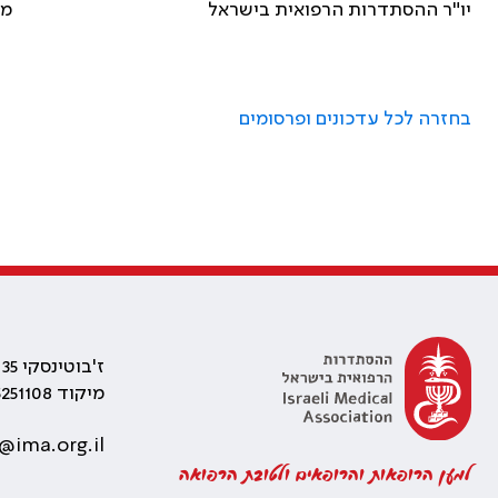
יו"ר ההסתדרות הרפואית בישראל מנכ"ל הה
בחזרה לכל עדכונים ופרסומים
ז'בוטינסקי 35 רמת גן, בניין התאומים 2
מיקוד 5251108
@ima.org.il
למען הרופאות והרופאים ולטובת הרפואה