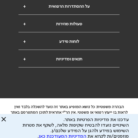
על ההסתדרות הרפואית
+
פעולות מהירות
+
לוחות מידע
+
תנאים ומדיניות
+
הבהרה משפטית: כל נושא המופיע באתר זה נועד להשכלה בלבד ואין
לראות בו ייעוץ רפואי או משפטי. אין הר"י אחראית לתוכן המתפרסם באתר
זה ולכל נזק שעלול להיגרם.
עדכנו את מדיניות הפרטיות באתר.
ידוע לי שהר"י אוספת ושומרת מידע אישי לצורך מתן השרות וכי חלק ממנו
השינויים נועדו להבטיח שקיפות מלאה, לשקף את מטרות
עשוי להיות מועבר לצדדים שלישיים, הכל בכפוף ל
מדיניות הפרטיות
השימוש במידע ולהגן על המידע שלכם/ן.
ול
תנאי השימוש
מוזמנים/ות לקרוא את
המדיניות המעודכנת כאן
.