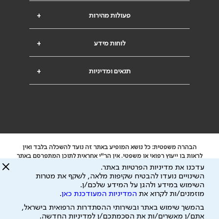
פעולות מהירות
+
לוחות מידע
+
תנאים ומדיניות
+
הבהרה משפטית: כל נושא המופיע באתר זה נועד להשכלה בלבד ואין
לראות בו ייעוץ רפואי או משפטי. אין הר"י אחראית לתוכן המתפרסם באתר
זה ולכל נזק שעלול להיגרם.
עדכנו את מדיניות הפרטיות באתר.
ידוע לי שהר"י אוספת ושומרת מידע אישי לצורך מתן השרות וכי חלק ממנו
השינויים נועדו להבטיח שקיפות מלאה, לשקף את מטרות
עשוי להיות מועבר לצדדים שלישיים, הכל בכפוף ל
מדיניות הפרטיות
השימוש במידע ולהגן על המידע שלכם/ן.
ול
תנאי השימוש
מוזמנים/ות לקרוא את
המדיניות המעודכנת כאן
.
כל הזכויות על המידע באתר שייכות להסתדרות הרפואית בישראל.
בהמשך שימוש באתר ובשירותי ההסתדרות הרפואית בישראל,
פיתוח ע"י
עיצוב ע"י
אתם/ן מאשרים/ות את הסכמתכם/ן למדיניות החדשה.