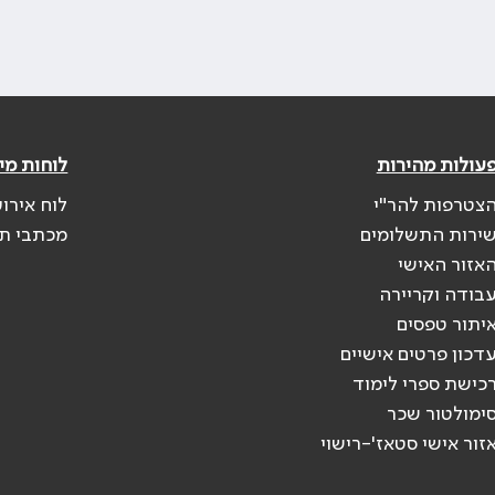
עולות מהירות
לוחות מי
צטרפות להר"י
לוח אירוע
ירות התשלומים
מכתבי ת
אזור האישי
בודה וקריירה
יתור טפסים
דכון פרטים אישיים
כישת ספרי לימוד
ימולטור שכר
זור אישי סטאז'-רישוי