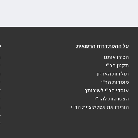
על ההסתדרות הרפואית
פ
הכירו אותנו
ה
תקנון הר"י
ש
תולדות הארגון
ה
מוסדות הר"י
ע
עובדי הר"י לשירותך
א
הצטרפות להר"י
ע
הורידו את אפליקציית הר"י
ר
ס
א