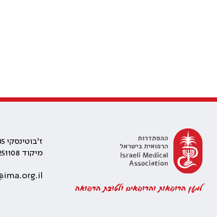
ז'בוטינסקי 35 רמת גן, בניין התאומים 2
מיקוד 5251108
ima.org.il
למען הרופאות והרופאים ולטובת הרפואה