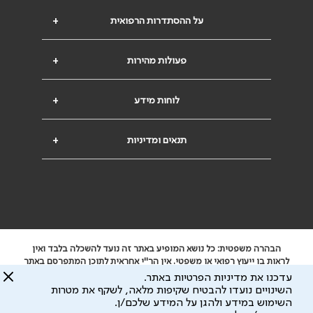
על ההסתדרות הרפואית
+
פעולות מהירות
+
לוחות מידע
+
תנאים ומדיניות
+
הבהרה משפטית: כל נושא המופיע באתר זה נועד להשכלה בלבד ואין
לראות בו ייעוץ רפואי או משפטי. אין הר"י אחראית לתוכן המתפרסם באתר
זה ולכל נזק שעלול להיגרם.
עדכנו את מדיניות הפרטיות באתר.
ידוע לי שהר"י אוספת ושומרת מידע אישי לצורך מתן השרות וכי חלק ממנו
השינויים נועדו להבטיח שקיפות מלאה, לשקף את מטרות
עשוי להיות מועבר לצדדים שלישיים, הכל בכפוף ל
מדיניות הפרטיות
השימוש במידע ולהגן על המידע שלכם/ן.
ול
תנאי השימוש