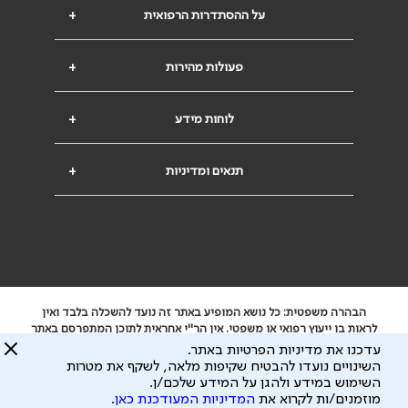
על ההסתדרות הרפואית
+
פעולות מהירות
+
לוחות מידע
+
תנאים ומדיניות
+
הבהרה משפטית: כל נושא המופיע באתר זה נועד להשכלה בלבד ואין
לראות בו ייעוץ רפואי או משפטי. אין הר"י אחראית לתוכן המתפרסם באתר
זה ולכל נזק שעלול להיגרם.
עדכנו את מדיניות הפרטיות באתר.
ידוע לי שהר"י אוספת ושומרת מידע אישי לצורך מתן השרות וכי חלק ממנו
השינויים נועדו להבטיח שקיפות מלאה, לשקף את מטרות
עשוי להיות מועבר לצדדים שלישיים, הכל בכפוף ל
מדיניות הפרטיות
השימוש במידע ולהגן על המידע שלכם/ן.
ול
תנאי השימוש
מוזמנים/ות לקרוא את
המדיניות המעודכנת כאן
.