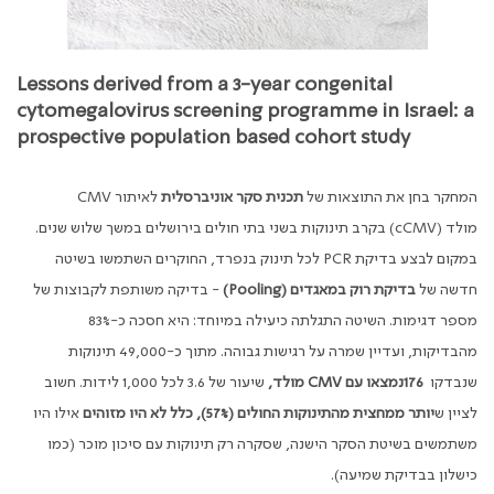
Lessons derived from a 3-year congenital
cytomegalovirus screening programme in Israel: a
prospective population based cohort study
המחקר בחן את התוצאות של
תכנית סקר אוניברסלית
לאיתור
CMV
מולד
(cCMV)
בקרב תינוקות בשני בתי חולים בירושלים במשך שלוש שנים.
במקום לבצע בדיקת
PCR
לכל תינוק בנפרד, החוקרים השתמשו בשיטה
חדשה של
בדיקת רוק במאגדים
(Pooling)
-
בדיקה משותפת לקבוצות של
מספר דגימות. השיטה התגלתה כיעילה במיוחד: היא חסכה כ-83%
מהבדיקות, ועדיין שמרה על רגישות גבוהה. מתוך כ-49,000 תינוקות
שנבדקו
176
נמצאו עם
CMV
מולד,
שיעור של 3.6 לכל 1,000 לידות. חשוב
לציין ש
יותר ממחצית מהתינוקות החולים (57%), כלל לא היו מזוהים
אילו היו
משתמשים בשיטת הסקר הישנה, שסקרה רק תינוקות עם סיכון מוכר (כמו
כישלון בבדיקת שמיעה)
.