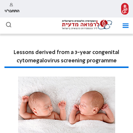
התחבר/י
Lessons derived from a 3-year congenital
cytomegalovirus screening programme